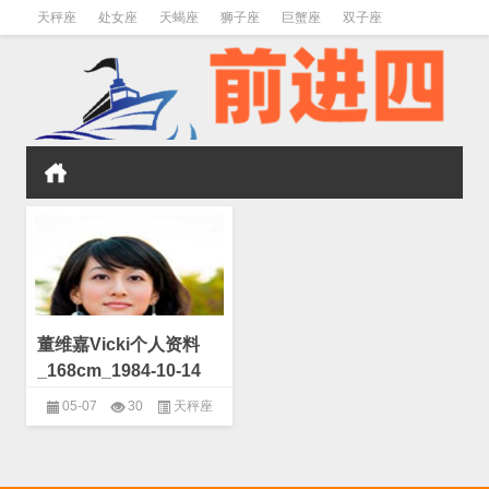
天秤座
处女座
天蝎座
狮子座
巨蟹座
双子座
金牛座
双鱼座
水瓶座
董维嘉Vicki个人资料
_168cm_1984-10-14
05-07
30
天秤座