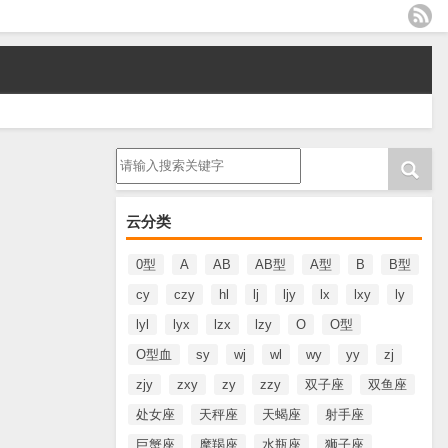
请输入搜索内容
云分类
0型
A
AB
AB型
A型
B
B型
cy
czy
hl
lj
ljy
lx
lxy
ly
lyl
lyx
lzx
lzy
O
O型
O型血
sy
wj
wl
wy
yy
zj
zjy
zxy
zy
zzy
双子座
双鱼座
处女座
天秤座
天蝎座
射手座
巨蟹座
摩羯座
水瓶座
狮子座