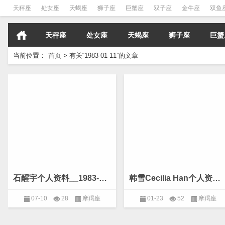
天秤座
处女座
天蝎座
狮子座
巨蟹座
双子座
金牛座
双鱼
天秤座
处女座
天蝎座
狮子座
巨蟹
当前位置：
首页
>
有关“1983-01-11”的文章
石醒宇个人资料__1983-01-11
韩雪Cecilia Han个人资料_170cm_1983-01-11
07-10
28
摩羯座
01-23
52
摩羯座