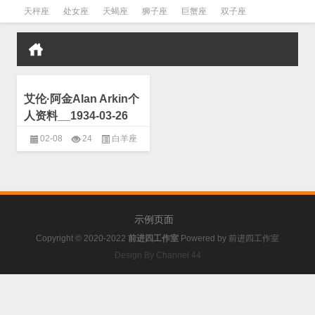
天秤座
处女座
天蝎座
狮子座
巨蟹座
双子座
金牛座
双鱼座
水瓶座
艾伦·阿金Alan Arkin个
人资料__1934-03-26
02-08
24
白羊座
示例页面
Copyright © 2020-2022
前进四工作室
Powered by
前进四工作室
Design By Channel 44