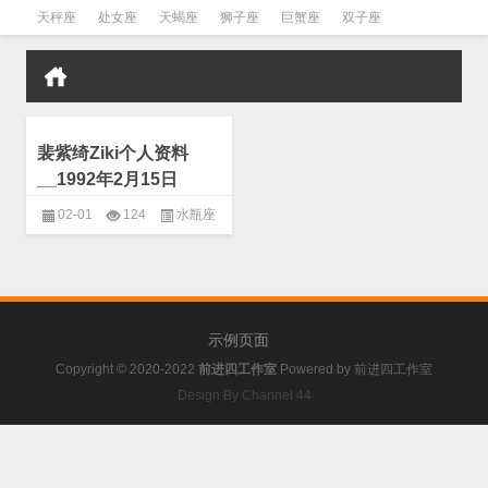
天秤座
处女座
天蝎座
狮子座
巨蟹座
双子座
金牛座
双鱼座
水瓶座
裴紫绮Ziki个人资料
__1992年2月15日
02-01
124
水瓶座
示例页面
Copyright © 2020-2022
前进四工作室
Powered by
前进四工作室
Design By Channel 44