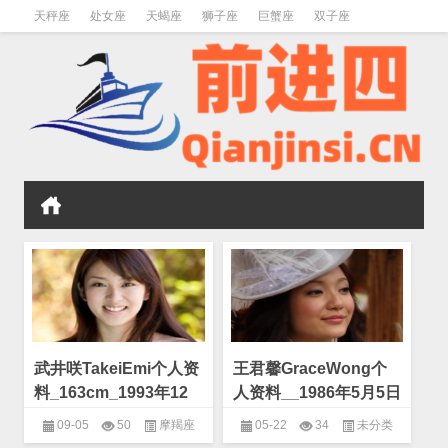
天秤座
处女座
天蝎座
狮子座
巨蟹座
双子座
金牛座
双鱼座
水瓶座
武井咲TakeiEmi个人资
王君馨GraceWong个
料_163cm_1993年12
人资料__1986年5月5日
月25日
09-05
50
摩羯座
05-22
34
未分类