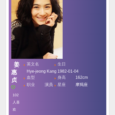
姜
英文名
生日
惠
Hye-jeong Kang
1982-01-04
血型
身高
162cm
贞
职业
演员
星座
摩羯座
102
人喜
欢