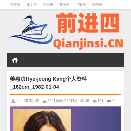
天秤座
处女座
天蝎座
狮子座
巨蟹座
双子座
金牛座
双鱼座
水瓶座
姜惠贞Hye-jeong Kang个人资料
_162cm_1982-01-04
jhz
摩羯座
2021年09月29日 01:39:45
101
0