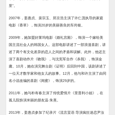
里”。
2007年，姜惠贞、裴宗玉、郑京浩主演了许仁茂执导的家庭
电影《香草》，饰演20岁的美丽善良的车尚银。
2009年，她加盟好莱坞电影《婚礼宫殿》，饰演一个嫁给美
国主流社会人的韩国女人。这部电影讲述了一部浪漫喜剧，讲
述了两个有文化差异的恋人之间的矛盾和误解。此外，他还主
演了喜剧动作片《吻我》，与沈宪军合作《杀我》，饰演金
庸。10月，她在演完舞台剧《证明》后回到中国，该剧讲述了
一位天才数学家和他女儿的故事。12月，他与和许主演了由同
名小说改编的喜剧《闺蜜》，饰演29岁的。
2011年，她与朴有春主演了传统爱情片《里普利小姐》，在
孤儿院扮演米丽的朋友温·朱熹。
2013年，姜惠贞参加了纪录片《流言蜚语:导演疯狂迷恋尹汝