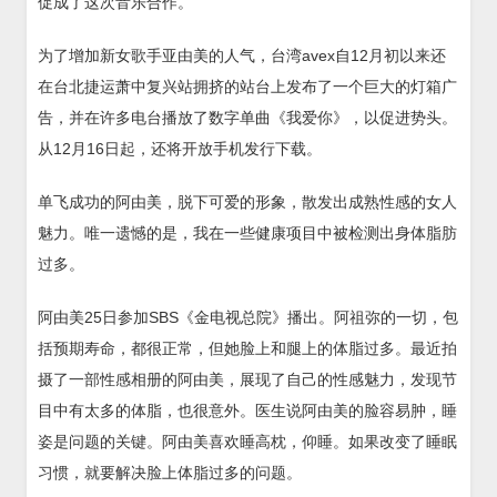
促成了这次音乐合作。
为了增加新女歌手亚由美的人气，台湾avex自12月初以来还
在台北捷运萧中复兴站拥挤的站台上发布了一个巨大的灯箱广
告，并在许多电台播放了数字单曲《我爱你》，以促进势头。
从12月16日起，还将开放手机发行下载。
单飞成功的阿由美，脱下可爱的形象，散发出成熟性感的女人
魅力。唯一遗憾的是，我在一些健康项目中被检测出身体脂肪
过多。
阿由美25日参加SBS《金电视总院》播出。阿祖弥的一切，包
括预期寿命，都很正常，但她脸上和腿上的体脂过多。最近拍
摄了一部性感相册的阿由美，展现了自己的性感魅力，发现节
目中有太多的体脂，也很意外。医生说阿由美的脸容易肿，睡
姿是问题的关键。阿由美喜欢睡高枕，仰睡。如果改变了睡眠
习惯，就要解决脸上体脂过多的问题。