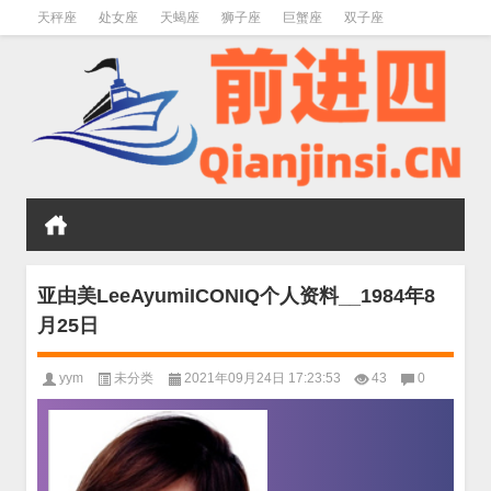
天秤座
处女座
天蝎座
狮子座
巨蟹座
双子座
金牛座
双鱼座
水瓶座
亚由美LeeAyumiICONIQ个人资料__1984年8
月25日
yym
未分类
2021年09月24日 17:23:53
43
0