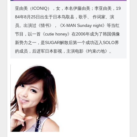
亚由美（ICONIQ），女，本名伊藤由美；李亚由美，19
84年8月25日出生于日本鸟取县，歌手、 作词家、演
员。出演过《情书》，《X-MAN Sunday night》等当红
节目，以一首《cutie honey》在2006年成为了韩国偶像
新势力之一，是SUGAR解散后第一个成功迈入SOLO界
的成员，后进军日本影视，主演电影《约束の地》。