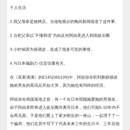
个人生活
1.我父母家是烧烤店。当地电视台的晚间新闻报道了这件事。
2.当初父亲以“不懂韩语”为由反对阿由美进入韩国娱乐圈
3.小时候因为很调皮，造成了很多可笑的事情。
4.与日本编剧の·伍宜信重有关。
在《亚新满满》的E145(060109)中，阿祖弥在听到蔡妍描述
她前男友的死讯后开始大哭，因为她也有同样的经历。
阿祖弥在韩国落地之前，有一个在日本照顾她爱她的男朋友。
由于阿由美即将进入娱乐圈并离开日本，他们可能5-10年内不
会再见面。于是他们爬上了家乡附近的一座山，一起埋下了一
个骗局，他们在其中写下了代表未来三年的生日卡。三年后他