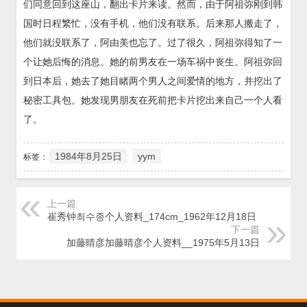
们同意回到这座山，翻出卡片来读。然而，由于阿祖弥刚到韩
国时日程繁忙，没有手机，他们没有联系。后来那人搬走了，
他们就没联系了，阿由美也忘了。过了很久，阿祖弥得知了一
个让她后悔的消息。她的前男友在一场车祸中丧生。阿祖弥回
到日本后，她去了她目睹两个男人之间爱情的地方，并挖出了
秘密工具包。她发现男朋友在死前把卡片挖出来自己一个人看
了。
1984年8月25日
yym
标签：
上一篇
崔秀钟최수종个人资料_174cm_1962年12月18日
下一篇
加藤晴彦加藤晴彦个人资料__1975年5月13日