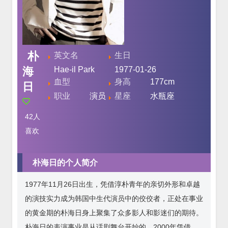
朴
英文名
生日
海
Hae-il Park
1977-01-26
血型
身高
177cm
日
职业
演员
星座
水瓶座
42
人
喜欢
朴海日的个人简介
1977年11月26日出生，凭借淳朴青年的亲切外形和卓越
的演技实力成为韩国中生代演员中的佼佼者，正处在事业
的黄金期的朴海日身上聚集了众多影人和影迷们的期待。
朴海日的表演事业是从话剧舞台开始的，2000年凭借