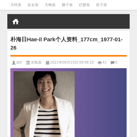
天秤座
处女座
天蝎座
狮子座
巨蟹座
双子座
金牛座
双鱼座
水瓶座
朴海日Hae-il Park个人资料_177cm_1977-01-
26
phr
水瓶座
2021年09月23日 09:48:10
41
0