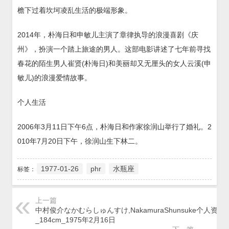
檐下过着坎坷凌乱生活的极端形象。
2014年，朴海日和申敏儿主演了章律执导的浪漫喜剧《庆
州》，扮演一个踏上旅途的男人。这部电影讲述了七年前寻找
春花的陌生男人崔贤(朴海日)和美丽却又无厘头的女人云溪(申
敏儿)的浪漫爱情故事。
个人生活
2006年3月11日下午6点，朴海日和作家徐润山举行了婚礼。2
010年7月20日下午，徐润山生下林二。
1977-01-26
phr
水瓶座
标签：
上一篇
中村俊介なかむらしゅんすけ,NakamuraShunsuke个人资料
_184cm_1975年2月16日