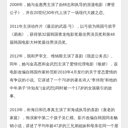
2008年，她与金惠秀主演了由钟志和执导的浪漫电影《摩登
公子》，并在20世纪30年代上演了一场现代大嫂之恋。
2011年主演动作片《最后的武器:弓》，以弓箭为韩国弓箭手
《易南》，获得第32届韩国青龙电影奖最佳男演员奖和第48
届韩国电影大钟奖最佳男演员奖。
2012年，我和尹宰文、维纳斯主演了喜剧《我是公务员》。
同年，她与金高恩和金武烈主演了爱情伦理电影《银娇》，该
电影改编自韩国作家朴范昕2010年4月发行的关于变态爱情的
有争议的小说。它讲述了一个70岁的著名诗人“李侍尧”和他的
中年弟子“许知友”(金武烈)同时被一个17岁的女孩吸引的故
事。
2013年，朴海日和孔孝真主演了宋海成执导的喜剧《衰老的
家庭》，饰演家中第二个孩子吴仁模。影片改编自韩国同名畅
销小说，讲述了平均年龄47岁的三兄弟姐妹和母亲在同一个屋