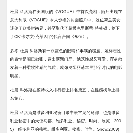
杜晨·科洛斯在美国版的《VOGUE》中首次亮相，随后出现在
意大利版《VOGUE》令人惊艳的封面照片中。这位荷兰美女
迷倒了欧美时尚界，甚至取代了超模克里斯蒂·特林顿，签下
了CK“卡尔文·克莱因”的代言合同《永恒》。
多岑·杜晨·科洛斯有一双蓝色的眼睛和丰满的嘴唇。她标志性
的表情是嘴巴微张，露出两颗门牙。她既性感又可爱，浑身散
发着一种柔软性感的气质，就像奥黛丽赫本里那个时代的电影
明星。
杜晨·科洛斯在模特收入排行榜上排名第五，在性感榜单上排
名第八。
杜晨·科洛斯是维多利亚秘密目录中最常见的马都，也是维多
利亚秘密中的天使马都。维多利亚。秘密。时尚。展览，200
5)，维多利亚的秘密。维多利亚。秘密。时尚。Show.2009)