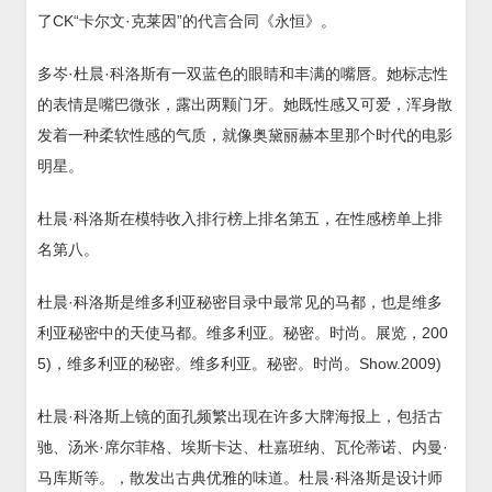
了CK“卡尔文·克莱因”的代言合同《永恒》。
多岑·杜晨·科洛斯有一双蓝色的眼睛和丰满的嘴唇。她标志性
的表情是嘴巴微张，露出两颗门牙。她既性感又可爱，浑身散
发着一种柔软性感的气质，就像奥黛丽赫本里那个时代的电影
明星。
杜晨·科洛斯在模特收入排行榜上排名第五，在性感榜单上排
名第八。
杜晨·科洛斯是维多利亚秘密目录中最常见的马都，也是维多
利亚秘密中的天使马都。维多利亚。秘密。时尚。展览，200
5)，维多利亚的秘密。维多利亚。秘密。时尚。Show.2009)
杜晨·科洛斯上镜的面孔频繁出现在许多大牌海报上，包括古
驰、汤米·席尔菲格、埃斯卡达、杜嘉班纳、瓦伦蒂诺、内曼·
马库斯等。，散发出古典优雅的味道。杜晨·科洛斯是设计师