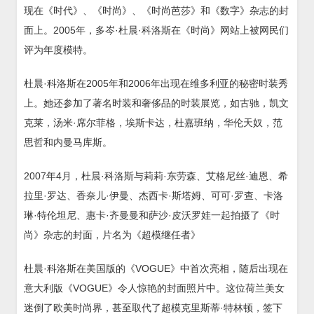
现在《时代》、《时尚》、《时尚芭莎》和《数字》杂志的封
面上。2005年，多岑·杜晨·科洛斯在《时尚》网站上被网民们
评为年度模特。
杜晨·科洛斯在2005年和2006年出现在维多利亚的秘密时装秀
上。她还参加了著名时装和奢侈品的时装展览，如古驰，凯文
克莱，汤米·席尔菲格，埃斯卡达，杜嘉班纳，华伦天奴，范
思哲和内曼马库斯。
2007年4月，杜晨·科洛斯与莉莉·东劳森、艾格尼丝·迪恩、希
拉里·罗达、香奈儿·伊曼、杰西卡·斯塔姆、可可·罗查、卡洛
琳·特伦坦尼、惠卡·齐曼曼和萨沙·皮沃罗娃一起拍摄了《时
尚》杂志的封面，片名为《超模继任者》
杜晨·科洛斯在美国版的《VOGUE》中首次亮相，随后出现在
意大利版《VOGUE》令人惊艳的封面照片中。这位荷兰美女
迷倒了欧美时尚界，甚至取代了超模克里斯蒂·特林顿，签下