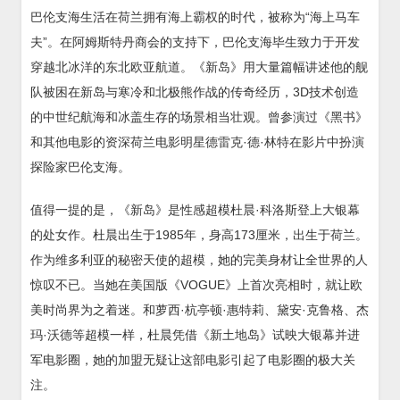
巴伦支海生活在荷兰拥有海上霸权的时代，被称为“海上马车
夫”。在阿姆斯特丹商会的支持下，巴伦支海毕生致力于开发
穿越北冰洋的东北欧亚航道。《新岛》用大量篇幅讲述他的舰
队被困在新岛与寒冷和北极熊作战的传奇经历，3D技术创造
的中世纪航海和冰盖生存的场景相当壮观。曾参演过《黑书》
和其他电影的资深荷兰电影明星德雷克·德·林特在影片中扮演
探险家巴伦支海。
值得一提的是，《新岛》是性感超模杜晨·科洛斯登上大银幕
的处女作。杜晨出生于1985年，身高173厘米，出生于荷兰。
作为维多利亚的秘密天使的超模，她的完美身材让全世界的人
惊叹不已。当她在美国版《VOGUE》上首次亮相时，就让欧
美时尚界为之着迷。和萝西·杭亭顿·惠特莉、黛安·克鲁格、杰
玛·沃德等超模一样，杜晨凭借《新土地岛》试映大银幕并进
军电影圈，她的加盟无疑让这部电影引起了电影圈的极大关
注。