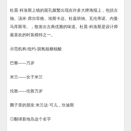
杜晨·科洛斯上镜的面孔频繁出现在许多大牌海报上，包括古
驰、汤米·席尔菲格、埃斯卡达、杜嘉班纳、瓦伦蒂诺、内曼·
马库斯等。，散发出古典优雅的味道。杜晨·科洛斯是设计师
最喜欢的时装模特之一。
示范机构:纽约-脱氧核糖核酸
巴黎——万岁
米兰——女子米兰
伦敦——伦敦万岁
圈子里的朋友:米兰达·可儿，坎迪斯
◎翻译新地岛这个名字