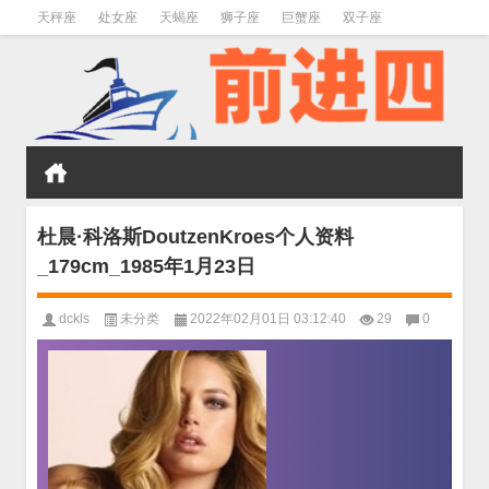
天秤座
处女座
天蝎座
狮子座
巨蟹座
双子座
金牛座
双鱼座
水瓶座
杜晨·科洛斯DoutzenKroes个人资料
_179cm_1985年1月23日
dckls
未分类
2022年02月01日 03:12:40
29
0