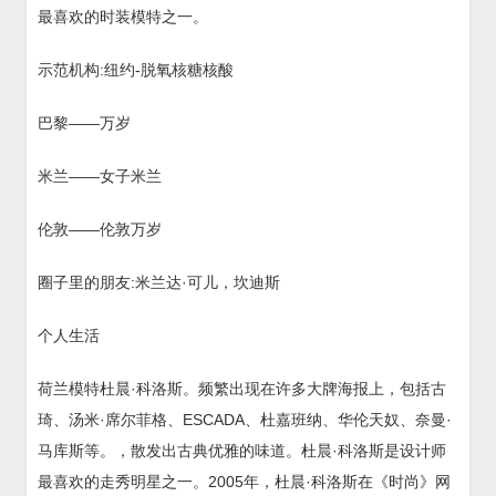
最喜欢的时装模特之一。
示范机构:纽约-脱氧核糖核酸
巴黎——万岁
米兰——女子米兰
伦敦——伦敦万岁
圈子里的朋友:米兰达·可儿，坎迪斯
个人生活
荷兰模特杜晨·科洛斯。频繁出现在许多大牌海报上，包括古
琦、汤米·席尔菲格、ESCADA、杜嘉班纳、华伦天奴、奈曼·
马库斯等。，散发出古典优雅的味道。杜晨·科洛斯是设计师
最喜欢的走秀明星之一。2005年，杜晨·科洛斯在《时尚》网