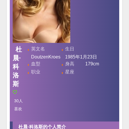
杜
英文名
生日
晨·
DoutzenKroes
1985年1月23日
血型
身高
179cm
科
职业
星座
洛
斯
30
人
喜欢
杜晨·科洛斯的个人简介