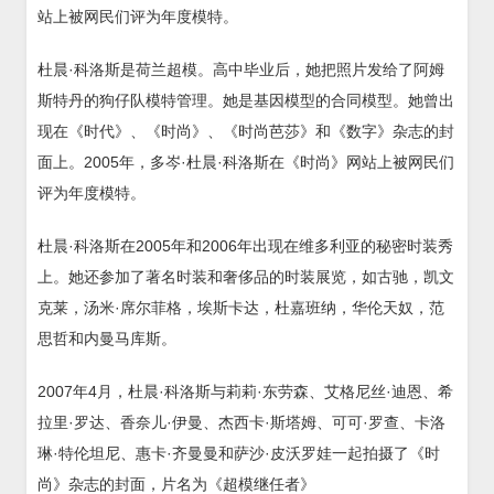
站上被网民们评为年度模特。
杜晨·科洛斯是荷兰超模。高中毕业后，她把照片发给了阿姆
斯特丹的狗仔队模特管理。她是基因模型的合同模型。她曾出
现在《时代》、《时尚》、《时尚芭莎》和《数字》杂志的封
面上。2005年，多岑·杜晨·科洛斯在《时尚》网站上被网民们
评为年度模特。
杜晨·科洛斯在2005年和2006年出现在维多利亚的秘密时装秀
上。她还参加了著名时装和奢侈品的时装展览，如古驰，凯文
克莱，汤米·席尔菲格，埃斯卡达，杜嘉班纳，华伦天奴，范
思哲和内曼马库斯。
2007年4月，杜晨·科洛斯与莉莉·东劳森、艾格尼丝·迪恩、希
拉里·罗达、香奈儿·伊曼、杰西卡·斯塔姆、可可·罗查、卡洛
琳·特伦坦尼、惠卡·齐曼曼和萨沙·皮沃罗娃一起拍摄了《时
尚》杂志的封面，片名为《超模继任者》