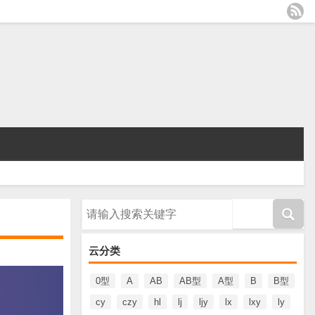
请输入搜索内容
云分类
0型
A
AB
AB型
A型
B
B型
cy
czy
hl
lj
ljy
lx
lxy
ly