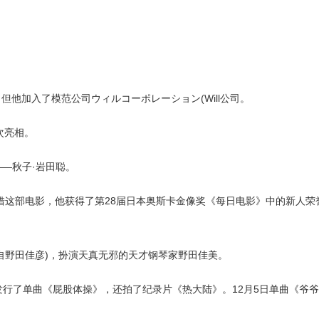
但他加入了模范公司ウィルコーポレーション(Will公司。
首次亮相。
——秋子·岩田聪。
凭借这部电影，他获得了第28届日本奥斯卡金像奖《每日电影》中的新人荣
译自野田佳彦)，扮演天真无邪的天才钢琴家野田佳美。
她发行了单曲《屁股体操》，还拍了纪录片《热大陆》。12月5日单曲《爷