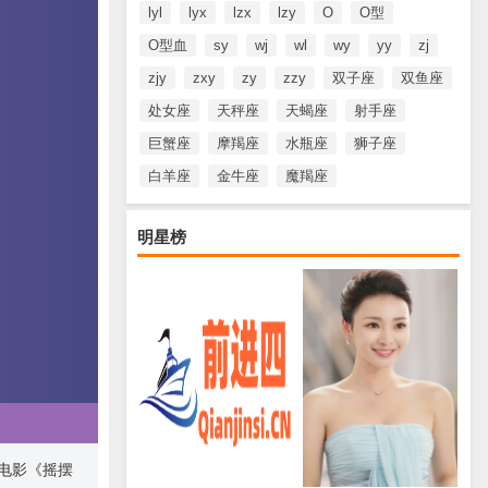
lyl
lyx
lzx
lzy
O
O型
O型血
sy
wj
wl
wy
yy
zj
zjy
zxy
zy
zzy
双子座
双鱼座
处女座
天秤座
天蝎座
射手座
巨蟹座
摩羯座
水瓶座
狮子座
白羊座
金牛座
魔羯座
明星榜
括电影《摇摆