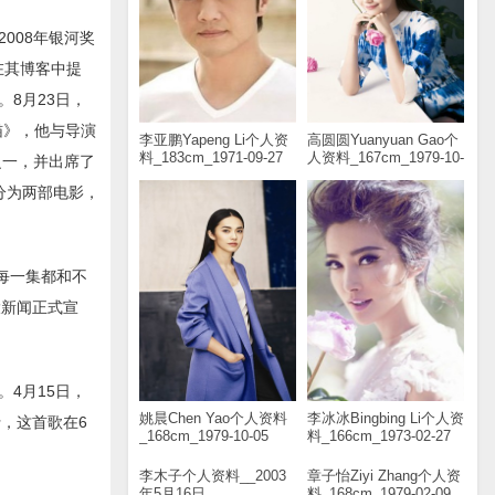
008年银河奖
在其博客中提
8月23日，
是猫》，他与导演
李亚鹏Yapeng Li个人资
高圆圆Yuanyuan Gao个
料_183cm_1971-09-27
人资料_167cm_1979-10-
之一，并出席了
05
，分为两部电影，
每一集都和不
大新闻正式宣
4月15日，
姚晨Chen Yao个人资料
李冰冰Bingbing Li个人资
行，这首歌在6
_168cm_1979-10-05
料_166cm_1973-02-27
李木子个人资料__2003
章子怡Ziyi Zhang个人资
年5月16日
料_168cm_1979-02-09