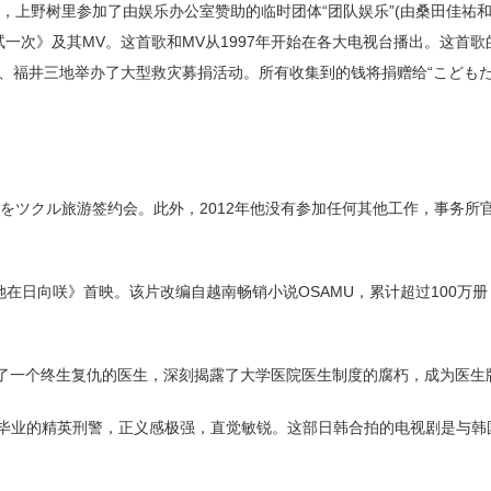
0日，上野树里参加了由娱乐办公室赞助的临时团体“团队娱乐”(由桑田佳祐
次》及其MV。这首歌和MV从1997年开始在各大电视台播出。这首歌的C
清徐、福井三地举办了大型救灾募捐活动。所有收集到的钱将捐赠给“こども
カをツクル旅游签约会。此外，2012年他没有参加任何其他工作，事务所
她在日向咲》首映。该片改编自越南畅销小说OSAMU，累计超过100万册，
扮演了一个终生复仇的医生，深刻揭露了大学医院医生制度的腐朽，成为医生
毕业的精英刑警，正义感极强，直觉敏锐。这部日韩合拍的电视剧是与韩国男团