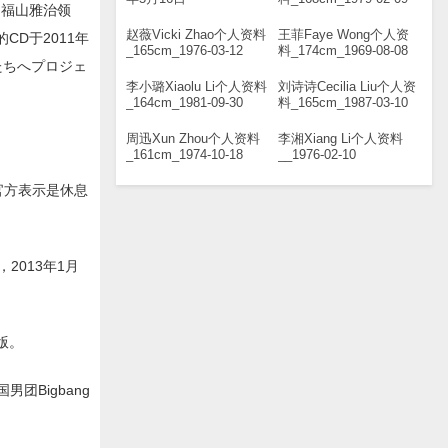
和福山雅治领
赵薇Vicki Zhao个人资料
王菲Faye Wong个人资
D于2011年
_165cm_1976-03-12
料_174cm_1969-08-08
たちへプロジェ
李小璐Xiaolu Li个人资料
刘诗诗Cecilia Liu个人资
_164cm_1981-09-30
料_165cm_1987-03-10
周迅Xun Zhou个人资料
李湘Xiang Li个人资料
_161cm_1974-10-18
__1976-02-10
官方表示是休息
2013年1月
版。
Bigbang