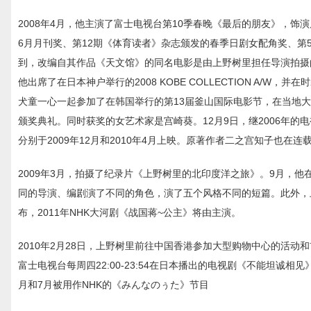
2008年4月，他主演了富士电视台第10季春晚《最后的朋友》，饰
6月月刊奖、第12期《体育读者》杂志颁发的春季日剧女配角奖、第
到，改编自其作品《天文馆》的同名电影是由上野树里担任导演拍摄
他出席了在日本神户举行的2008 KOBE COLLECTION A/
犬童一心一起参加了在韩国举行的第13届釜山国际电影节，在当地大受
颁奖典礼。同时获奖的女艺术家是宫崎葵。12月9日，继2006年的
分别于2009年12月和2010年4月上映。原著作者二之宫知子也
2009年3月，拍摄了纪录片《上野树里的北印度洋之旅》。9月，
同的导演、编剧演了不同的角色，演了五个风格不同的短篇。此外，上
布，2011年NHK大河剧《战国蒋~公主》将由主演。
2010年2月28日，上野树里前往中国香港参加大型购物中心的活动
富士电视台每周四22:00-23:54在日本播出的电视剧《不能坦诚
月和7月被用作NHK的《みんなのぅた》节目