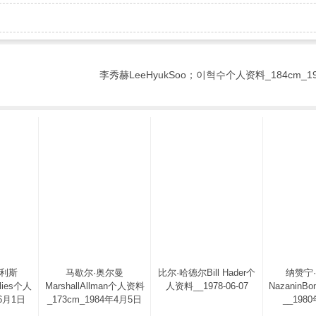
李秀赫LeeHyukSoo；이혁수个人资料_184cm_1
卡利斯
马歇尔·奥尔曼
比尔·哈德尔Bill Hader个
纳赞宁
llies个人
MarshallAllman个人资料
人资料__1978-06-07
NazaninB
6月1日
_173cm_1984年4月5日
__198