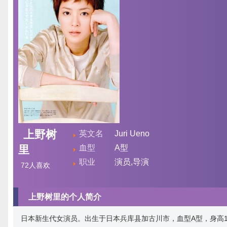
上野树
英文名
Juri Ueno
里
血型
A型
职业
演员,导演
72
人喜欢
上野树里的个人简介
日本新生代女演员。出生于日本兵库县加古川市，血型A型，身高1