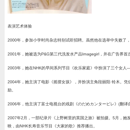
表演艺术体验
2000年，参加小学时尚杂志特别试听招聘。虽然他在选举中失败了，
2001年，她被选为P&G第三代洗发水产品Imagegirl，并在广告界
2003年，她在NHK的早间系列节目《欢乐家庭》中扮演了三个女人
2004年，她主演了电影《摇摆女孩》，并扮演主角段丽阳·铃木。
励。
2006年，他主演了富士电视台的戏剧《のだめカンタービレ》(翻
2007年2月，一部纪录片《上野树里的英国之旅》被拍摄。5月，
映，由NHK长寿音乐节目《大家的歌》推荐播出。