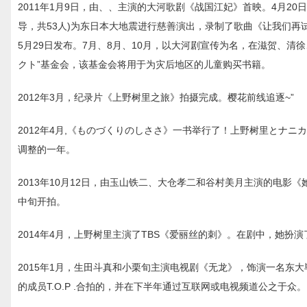
2011年1月9日，由、、主演的大河歌剧《战国江妃》首映。4月2
导，共53人)为东日本大地震进行慈善演出，录制了歌曲《让我们再试一
5月29日发布。7月、8月、10月，以大河剧宣传为名，在滋贺、
クト”基金会，该基金会将用于为灾后地区的儿童购买书籍。
2012年3月，纪录片《上野树里之旅》拍摄完成。樱花前线追逐~”
2012年4月,《ものづくりのしささ》一书举行了！上野树里とナニ
调整的一年。
2013年10月12日，由玉山铁二、大仓孝二和谷村美月主演的电影《
中旬开拍。
2014年4月，上野树里主演了TBS《爱丽丝的刺》。在剧中，她
2015年1月，生田斗真和小栗旬主演电视剧《无龙》，饰演一名东大
的成员T.O.P .合拍的，并在下半年通过互联网或电视频道公之于众。