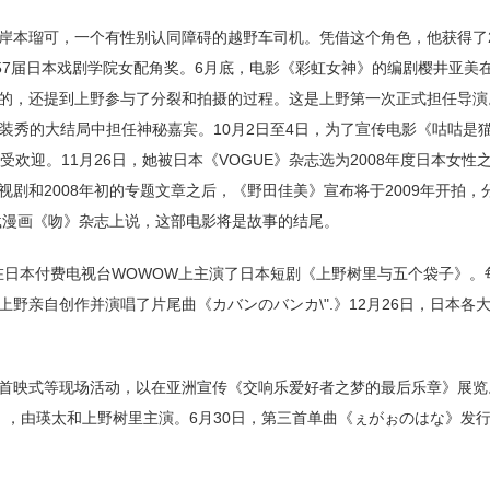
演岸本瑠可，一个有性别认同障碍的越野车司机。凭借这个角色，他获得了2
57届日本戏剧学院女配角奖。6月底，电影《彩虹女神》的编剧樱井亚美
的，还提到上野参与了分裂和拍摄的过程。这是上野第一次正式担任导演。
W，并在时装秀的大结局中担任神秘嘉宾。10月2日至4日，为了宣传电影《咕咕
欢迎。11月26日，她被日本《VOGUE》杂志选为2008年度日本女性
电视剧和2008年初的专题文章之后，《野田佳美》宣布将于2009年开拍
在连载漫画《吻》杂志上说，这部电影将是故事的结尾。
他在日本付费电视台WOWOW上主演了日本短剧《上野树里与五个袋子》。
野亲自创作并演唱了片尾曲《カバンのバンカ\".》12月26日，日本各
和首映式等现场活动，以在亚洲宣传《交响乐爱好者之梦的最后乐章》展览。
相见》，由瑛太和上野树里主演。6月30日，第三首单曲《ぇがぉのはな》发