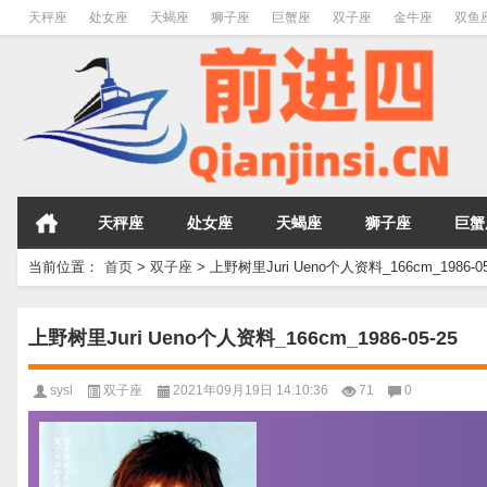
天秤座
处女座
天蝎座
狮子座
巨蟹座
双子座
金牛座
双鱼
天秤座
处女座
天蝎座
狮子座
巨蟹
当前位置：
首页
>
双子座
>
上野树里Juri Ueno个人资料_166cm_1986-05
上野树里Juri Ueno个人资料_166cm_1986-05-25
sysl
双子座
2021年09月19日 14:10:36
71
0