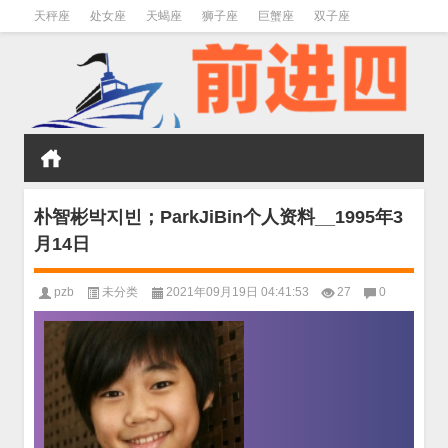
天秤座
处女座
天蝎座
狮子座
巨蟹座
双子座
金牛座
双鱼座
水瓶座
朴智彬박지빈；ParkJiBin个人资料__1995年3
月14日
pzb
未分类
2021年09月19日 04:41:53
27
0