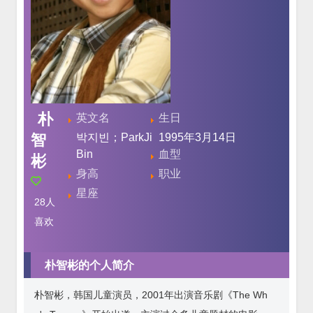
朴
英文名
生日
智
박지빈；ParkJi
1995年3月14日
Bin
血型
彬
身高
职业
星座
28
人
喜欢
朴智彬的个人简介
朴智彬，韩国儿童演员，2001年出演音乐剧《The Wh