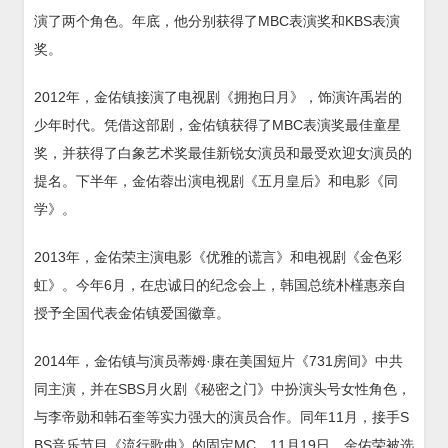
演了两个角色。年底，他分别获得了MBC表演奖和KBS表演
奖。
2012年，金佑镇接演了电视剧《拥抱日月》，饰演许禹岩的
少年时代。凭借这部剧，金佑镇获得了MBC表演奖最佳童星
奖，并获得了白象艺术奖最佳新锐女演员和最受欢迎女演员的
提名。下半年，金佑蓉出演电视剧《五月皇后》和电影《同
学》。
2013年，金佑荣主演电影《优雅的谎言》和电视剧《金色彩
虹》。今年6月，在忠诚日的纪念会上，韩国总统朴槿惠亲自
授予全国代表金佑镇爱国徽章。
2014年，金佑镇与演员蒂姆·康在美国短片《731房间》中共
同主演，并在SBS月火剧《秘密之门》中扮演头号女性角色，
与李帝勋和韩石奎等实力强大的演员合作。同年11月，接手S
BS音乐节目《流行歌曲》的固定MC。11月19日，金佑荣被选