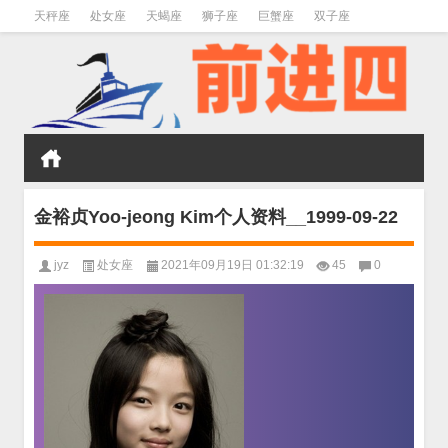
天秤座
处女座
天蝎座
狮子座
巨蟹座
双子座
金牛座
双鱼座
水瓶座
金裕贞Yoo-jeong Kim个人资料__1999-09-22
jyz
处女座
2021年09月19日 01:32:19
45
0