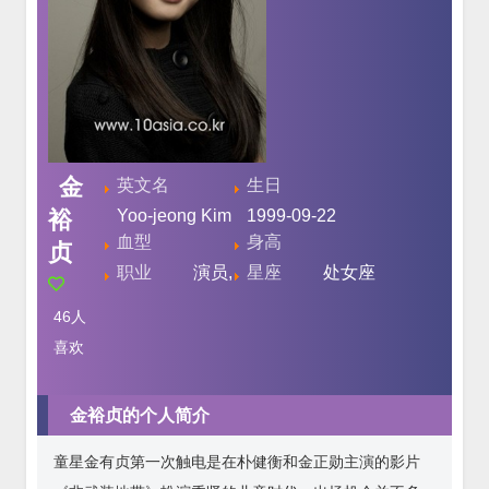
金
英文名
生日
裕
Yoo-jeong Kim
1999-09-22
血型
身高
贞
职业
演员,
星座
处女座
46
人
喜欢
金裕贞的个人简介
童星金有贞第一次触电是在朴健衡和金正勋主演的影片