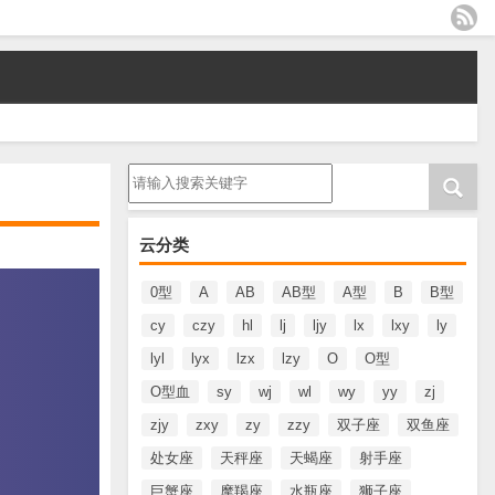
请输入搜索内容
云分类
0型
A
AB
AB型
A型
B
B型
cy
czy
hl
lj
ljy
lx
lxy
ly
lyl
lyx
lzx
lzy
O
O型
O型血
sy
wj
wl
wy
yy
zj
zjy
zxy
zy
zzy
双子座
双鱼座
处女座
天秤座
天蝎座
射手座
巨蟹座
摩羯座
水瓶座
狮子座