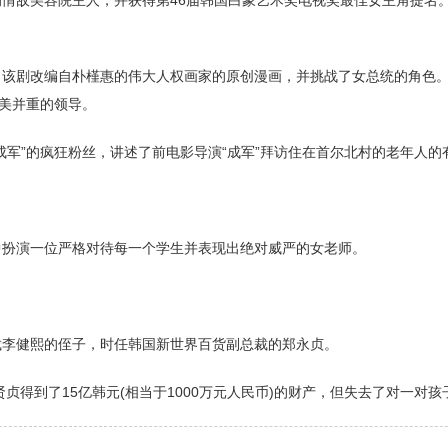
的情敌美容院主人，并获得第46届韩国白象艺术奖电视奖最佳女主角提名
》，该剧改编自朴槿惠的伟大人权画家的原创漫画，并挑战了女总统的角色
美并重的领导。
成军”的疯狂粉丝，讲述了前电影导演“成军”拜访住在首尔北村的老年人的
。
中扮演一位严格对待每一个学生并表现出绝对威严的女老师。
裁李健熙的侄子，时任韩国新世界百货副总裁的郑永贞。
贤贞得到了15亿韩元(相当于1000万元人民币)的财产，但失去了对一对