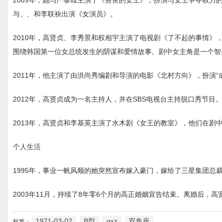
2009年，她与严泰雄主演了《善良的女王》，扮演与女王争夺权力
与、、和李联袂出演《女演员》。
2010年，高贤贞、李秀景和权相宇主演了电视剧《了不起的事情
围绕韩国第一位女总统发生的阴谋和爱情故事。剧中女主角是一个智
2011年，他主演了由洪尚秀编剧和导演的电影《北村方向》，扮演“
2012年，高贤贞成为一名主持人，并在SBS电视台主持脱口秀节目
2013年，高贤贞和李基英主演了水木剧《女王的教室》，他们在剧
个人生活
1995年，事业一帆风顺的她突然宣布嫁入豪门，嫁给了三星集团总
2003年11月，持续了8年零6个月的高正婚姻宣告结束。离婚后，高
1971-03-02
B型
gxz
双鱼座
标签：