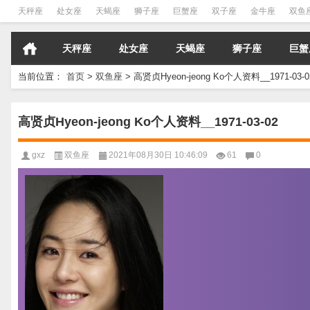
天秤座
处女座
天蝎座
狮子座
巨蟹座
双子座
金牛座
双鱼
天秤座
处女座
天蝎座
狮子座
巨蟹
当前位置：
首页
>
双鱼座
>
高贤贞Hyeon-jeong Ko个人资料__1971-03-0
高贤贞Hyeon-jeong Ko个人资料__1971-03-02
gxz
双鱼座
2021年08月30日 10:46:09
61
0