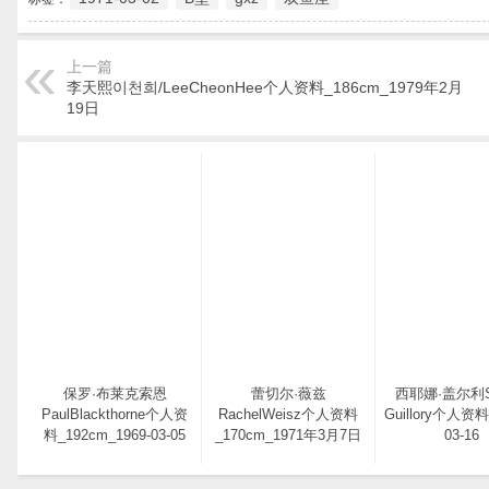
上一篇
李天熙이천희/LeeCheonHee个人资料_186cm_1979年2月
19日
保罗·布莱克索恩
蕾切尔·薇兹
西耶娜·盖尔利Si
PaulBlackthorne个人资
RachelWeisz个人资料
Guillory个人资料
料_192cm_1969-03-05
_170cm_1971年3月7日
03-16