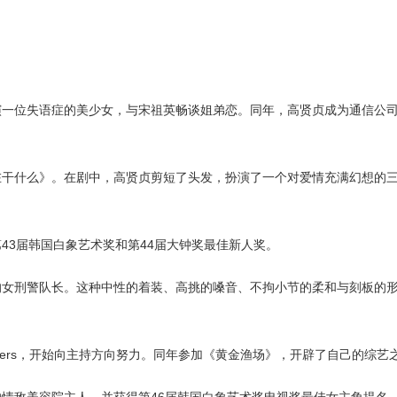
。
饰演一位失语症的美少女，与宋祖英畅谈姐弟恋。同年，高贤贞成为通信公
你在干什么》。在剧中，高贤贞剪短了头发，扮演了一个对爱情充满幻想的
43届韩国白象艺术奖和第44届大钟奖最佳新人奖。
的女刑警队长。这种中性的着装、高挑的嗓音、不拘小节的柔和与刻板的形
nders，开始向主持方向努力。同年参加《黄金渔场》，开辟了自己的综艺