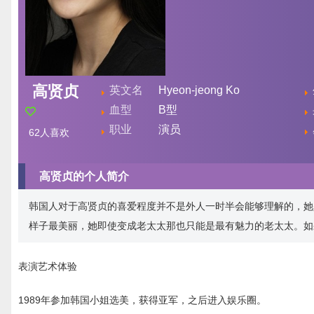
高贤贞
英文名
Hyeon-jeong Ko
血型
B型
职业
演员
62
人喜欢
高贤贞的个人简介
韩国人对于高贤贞的喜爱程度并不是外人一时半会能够理解的，她
样子最美丽，她即使变成老太太那也只能是最有魅力的老太太。如
表演艺术体验
1989年参加韩国小姐选美，获得亚军，之后进入娱乐圈。