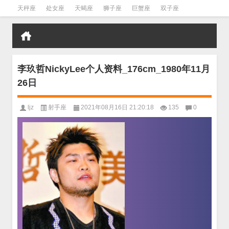
天秤座
处女座
天蝎座
狮子座
巨蟹座
双子座
金牛座
双鱼座
水瓶座
李玖哲NickyLee个人资料_176cm_1980年11月
26日
ljz
射手座
2021年08月16日 21:20:18
135
0