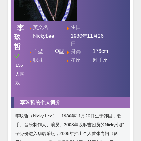
李
英文名
生日
玖
NickyLee
1980年11月26
日
哲
血型
O型
身高
176cm
职业
星座
射手座
136
人喜
欢
李玖哲的个人简介
李玖哲（Nicky Lee），1980年11月26日生于韩国，歌
手、音乐制作人、演员。2003年以麻吉团员的Nicky小胖
子身份进入华语乐坛，2005年推出个人首张专辑《影