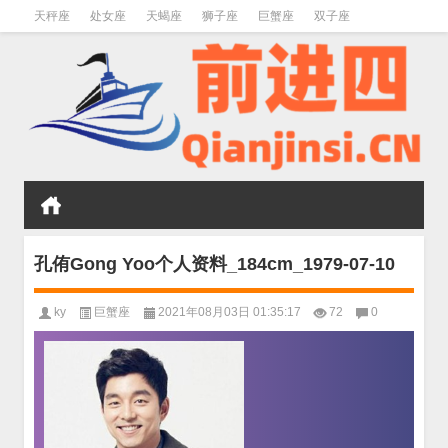
天秤座
处女座
天蝎座
狮子座
巨蟹座
双子座
金牛座
双鱼座
水瓶座
孔侑Gong Yoo个人资料_184cm_1979-07-10
ky
巨蟹座
2021年08月03日 01:35:17
72
0