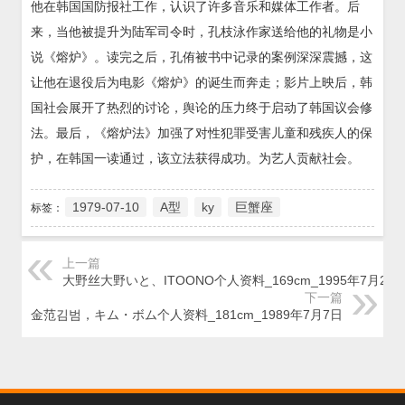
他在韩国国防报社工作，认识了许多音乐和媒体工作者。后
来，当他被提升为陆军司令时，孔枝泳作家送给他的礼物是小
说《熔炉》。读完之后，孔侑被书中记录的案例深深震撼，这
让他在退役后为电影《熔炉》的诞生而奔走；影片上映后，韩
国社会展开了热烈的讨论，舆论的压力终于启动了韩国议会修
法。最后，《熔炉法》加强了对性犯罪受害儿童和残疾人的保
护，在韩国一读通过，该立法获得成功。为艺人贡献社会。
1979-07-10
A型
ky
巨蟹座
标签：
上一篇
大野丝大野いと、ITOONO个人资料_169cm_1995年7月2日
下一篇
金范김범，キム・ボム个人资料_181cm_1989年7月7日