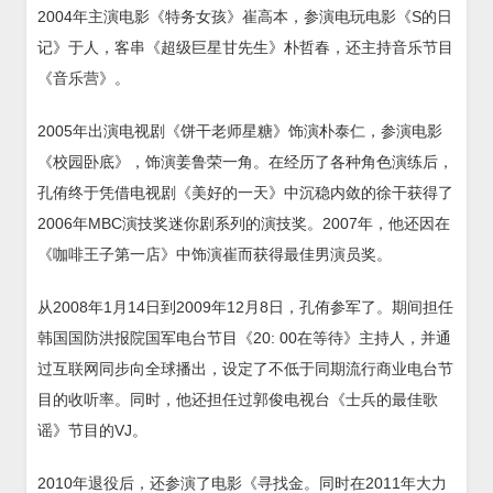
2004年主演电影《特务女孩》崔高本，参演电玩电影《S的日
记》于人，客串《超级巨星甘先生》朴哲春，还主持音乐节目
《音乐营》。
2005年出演电视剧《饼干老师星糖》饰演朴泰仁，参演电影
《校园卧底》，饰演姜鲁荣一角。在经历了各种角色演练后，
孔侑终于凭借电视剧《美好的一天》中沉稳内敛的徐干获得了
2006年MBC演技奖迷你剧系列的演技奖。2007年，他还因在
《咖啡王子第一店》中饰演崔而获得最佳男演员奖。
从2008年1月14日到2009年12月8日，孔侑参军了。期间担任
韩国国防洪报院国军电台节目《20: 00在等待》主持人，并通
过互联网同步向全球播出，设定了不低于同期流行商业电台节
目的收听率。同时，他还担任过郭俊电视台《士兵的最佳歌
谣》节目的VJ。
2010年退役后，还参演了电影《寻找金。同时在2011年大力