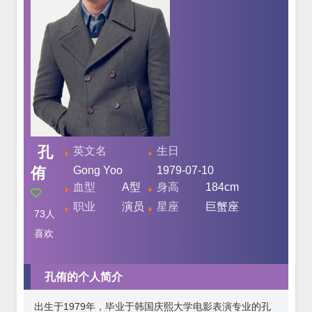
孔
英文名
生日
侑
Gong Yoo
1979-07-10
血型
A型
身高
184cm
职业
演员
星座
巨蟹座
73
人
喜欢
孔侑的个人简介
出生于1979年，毕业于韩国庆熙大学电影表演专业的孔