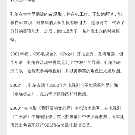
孔侑在大学早期被Mnet录取，并在VJ工作。正如他所说，能
够在VJ兼职，对当年的大学生很有吸引力，这很时尚，代表了
良好的英语能力。之后，他也成为了一名外表出众的时装模
特。
2001年初，KBS电视台的《学校4》开拍选秀，孔侑落选。但
半年后，孔侑在活动中再次见到了“学校4”的导演。孔侑为表
演而战，被赏识参与电视剧，并以黄泰英的角色进入娱乐圈。
2002年，孔侑参演了2002年的电视剧《不能承受的爱》和
《永远忐忑》，先后饰演徐静杰和朴振浩。
2003年在电影《我野蛮的女老师》中饰演李宗秀，在电视剧
《二十岁》中饰演徐俊，在《梦屏幕》中饰演蒋君彪，同年凭
借其出色表现获得SBS演技奖最佳新演员奖。