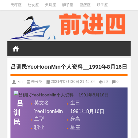
天秤座
处女座
天蝎座
狮子座
巨蟹座
双子座
金牛座
双鱼座
水瓶座
吕训民YeoHoonMin个人资料__1991年8月16日
lxm
未分类
2021年07月30日 21:45:34
29
0
吕
英文名
生日
训
YeoHoonMin
1991年8月16日
血型
身高
民
职业
星座