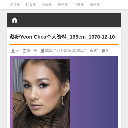
天秤座
处女座
天蝎座
狮子座
巨蟹座
双子座
金牛座
双鱼座
水瓶座
蔡妍Yeon Chea个人资料_165cm_1978-12-10
cy
射手座
2021年07月24日 20:25:17
97
0