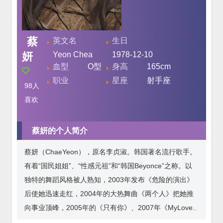
蔡
英文名
生日
妍
Yeon Chea
1978-12-10
血型
O型
身高
165cm
职业
星座
射手座
98
人
喜欢
蔡妍的个人简介
蔡妍（ChaeYeon），原名李贞淑。韩国著名流行歌手。
有着“国民姐姐”、“性感元祖”和“韩国Beyonce”之称。以
独特的舞蹈风格被人熟知，2003年发布《危险的演出》
后使她迅速走红，2004年的大热舞曲《两个人》把她推
向事业顶峰，2005年的《只有你》、2007年《MyLove..