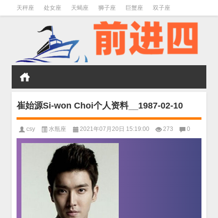
天秤座
处女座
天蝎座
狮子座
巨蟹座
双子座
金牛座
双鱼座
水瓶座
崔始源Si-won Choi个人资料__1987-02-10
csy
水瓶座
2021年07月20日 15:19:00
273
0