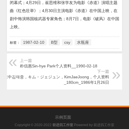
闭幕式；4月29日，崔思维和张学友为电影《赤道》演唱主题
曲《红色壮举》；4月30日主演电影《赤道》在中国上映，在
剧中饰演韩国核武器专家角色；8月7日，电影《破风》在中国
上映。
1987-02-10
B型
csy
水瓶座
标签：
上一篇
朴信惠Sin-hye Park个人资料__1990-02-18
下一篇
金在中김재중，キム・ジェジュン，KimJaeJoong，个人资料
_180cm_1986年1月26日
示例页面
Copyright © 2020-2022
前进四工作室
Powered by
前进四工作室