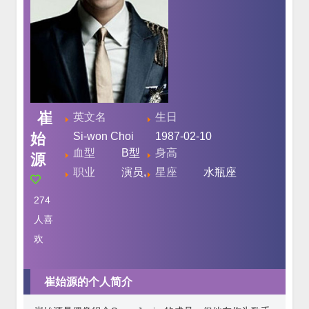
崔
英文名
生日
始
Si-won Choi
1987-02-10
血型
B型
身高
源
职业
演员,
星座
水瓶座
274
人喜
欢
崔始源的个人简介