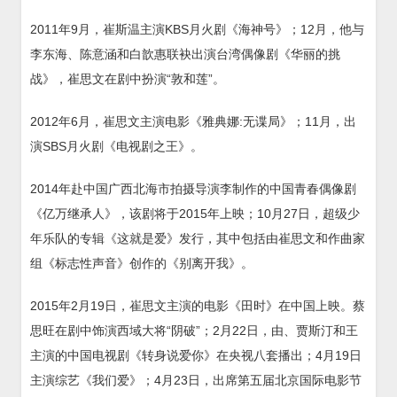
2011年9月，崔斯温主演KBS月火剧《海神号》；12月，他与
李东海、陈意涵和白歆惠联袂出演台湾偶像剧《华丽的挑
战》，崔思文在剧中扮演“敦和莲”。
2012年6月，崔思文主演电影《雅典娜:无谍局》；11月，出
演SBS月火剧《电视剧之王》。
2014年赴中国广西北海市拍摄导演李制作的中国青春偶像剧
《亿万继承人》，该剧将于2015年上映；10月27日，超级少
年乐队的专辑《这就是爱》发行，其中包括由崔思文和作曲家
组《标志性声音》创作的《别离开我》。
2015年2月19日，崔思文主演的电影《田时》在中国上映。蔡
思旺在剧中饰演西域大将“阴破”；2月22日，由、贾斯汀和王
主演的中国电视剧《转身说爱你》在央视八套播出；4月19日
主演综艺《我们爱》；4月23日，出席第五届北京国际电影节