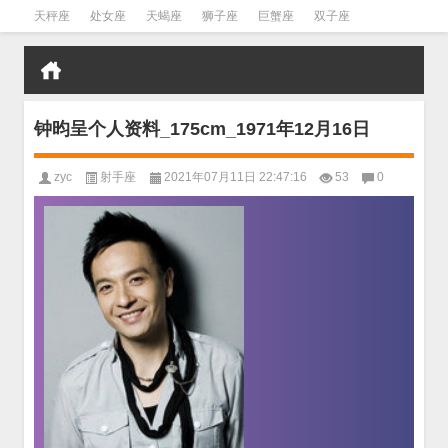
天秤座
处女座
天蝎座
狮子座
巨蟹座
双子座
金牛座
双鱼座
水瓶座
钟昀呈个人资料_175cm_1971年12月16日
zyc
射手座
2021年07月11日 22:47:16
53
0