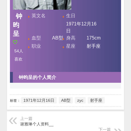
钟
英文名
生日
昀
1971年12月16
日
呈
血型
AB型
身高
175cm
职业
星座
射手座
54
人
喜欢
钟昀呈的个人简介
1971年12月16日
AB型
zyc
射手座
标签：
上一篇
谢雅琳个人资料__
下一篇