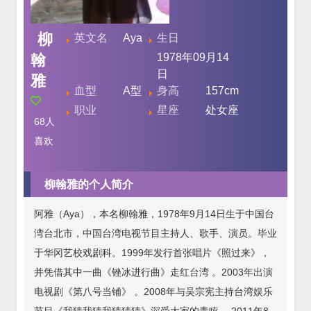
柳
英文名
Aya
生日
翰
1978年09月14
日
雅
血型
A型
身高
157cm
职业
星座
处女座
68
人
喜欢
柳翰雅的个人简介
阿雅（Aya），本名柳翰雅，1978年9月14日生于中国台
湾台北市，中国台湾电视节目主持人、歌手、演员。毕业
于华冈艺校戏剧科。1999年发行首张唱片《照过来》，
并凭借其中一曲《锉冰进行曲》走红台湾 。2003年出演
电视剧《第八号当铺》 。2008年与吴宗宪主持台湾娱乐