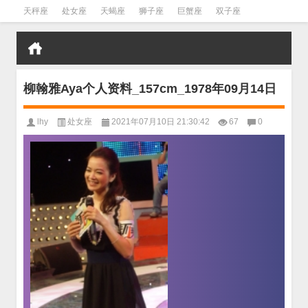
天秤座
处女座
天蝎座
狮子座
巨蟹座
双子座
金牛座
双鱼座
水瓶座
柳翰雅Aya个人资料_157cm_1978年09月14日
lhy
处女座
2021年07月10日 21:30:42
67
0