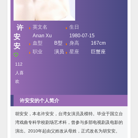
许
英文名
生日
安
Anan Xu
1980-07-15
血型
B型
身高
167cm
安
职业
演员
星座
巨蟹座
112
人喜
欢
许安安的个人简介
胡安安，本名许安安，台湾女演员及模特。毕业于国立台
湾戏曲专科学校剧场艺术科，曾参与多部电视剧及电影的
演出。2010年起由父姓改从母姓，正式改名为胡安安。