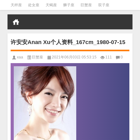
天秤座
处女座
天蝎座
狮子座
巨蟹座
双子座
金牛座
双鱼座
水瓶座
许安安Anan Xu个人资料_167cm_1980-07-15
xaa
巨蟹座
2021年06月03日 05:53:15
111
0