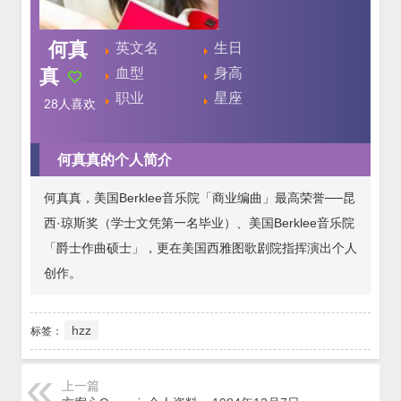
何真
英文名
生日
真
血型
身高
职业
星座
28
人喜欢
何真真的个人简介
何真真，美国Berklee音乐院「商业编曲」最高荣誉──昆
西·琼斯奖（学士文凭第一名毕业）、美国Berklee音乐院
「爵士作曲硕士」，更在美国西雅图歌剧院指挥演出个人
创作。
hzz
标签：
上一篇