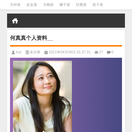
天秤座
处女座
天蝎座
狮子座
巨蟹座
双子座
金牛座
双鱼座
水瓶座
何真真个人资料__
hzz
未分类
2021年04月26日 01:37:31
27
0