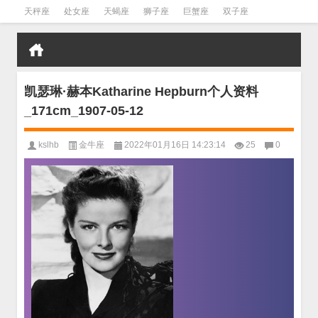
天秤座
处女座
天蝎座
狮子座
巨蟹座
双子座
金牛座
双鱼座
水瓶座
凯瑟琳·赫本Katharine Hepburn个人资料
_171cm_1907-05-12
kslhb
金牛座
2022年01月16日 14:23:14
25
0