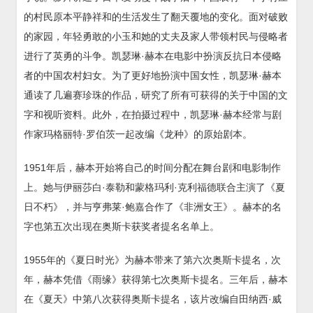
的村民原本平静祥和的生活发生了翻天覆地的变化。面对破败
的家园，年轻勇敢的小玉和她的丈夫及家人带领村民与侵略者
进行了英勇的斗争。凯瑟琳·赫本在电影中扮演反抗日本侵略
者的中国农村妇女。为了更好地扮演中国女性，凯瑟琳·赫本
通读了几遍赛珍珠的作品，研究了所有可获得的关于中国的文
字和视听资料。此外，在拍摄过程中，凯瑟琳·赫本经常与剧
作家玛格丽特·罗伯茨一起改编《龙种》的原始剧本。
1951年后，赫本开始将自己的时间分配在舞台剧和电影制作
上。她与伊丽莎白·泰勒和蒙格玛利·克利福德联合主演了《夏
日不朽》，并与亨弗莱·鲍嘉合作了《非洲女王》。赫本的名
字也第五次出现在奥斯卡获奖者提名名单上。
1955年的《夏日时光》为赫本带来了第六次奥斯卡提名，次
年，赫本凭借《雨缘》获得第七次奥斯卡提名。三年后，赫本
在《夏天》中第八次获得奥斯卡提名，该片改编自田纳西·威