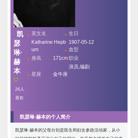
凯
英文名
生日
瑟
Katharine Hepb
1907-05-12
urn
血型
琳·
身高
171cm
职业
赫
演员,编剧
本
星座
金牛座
26
人
喜欢
凯瑟琳·赫本的个人简介
凯瑟琳·赫本的父母分别是医生和妇女参政活动家，从小