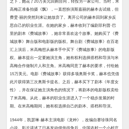
之下，她花了20万美元回购合同，转投另一家公司。当时，米
高梅正准备拍摄《飘》，一直想扮演斯嘉丽的赫本去试镜，但
费雯·丽的突然到来让她放弃了。离开公司的赫本回到家乡反
思自己的职业生涯。在她的家乡，赫本收到了编剧菲利普·巴
里的剧本《费城故事》，她非常喜欢这个故事。她购买了《费
城故事》舞台版和电影版的版权。舞台剧《费城故事》在百老
汇上演后，米高梅想从赫本手中买下《费城故事》的电影版
权。赫本提出一定要她演主角，她有权利选择搭档和导演与米
高梅合作做制片人和主角。米高梅同意了赫本的要求，付给她
15万美元。电影《费城故事》获得多项奥斯卡奖，赫本也凭借
此片获得第三次奥斯卡提名。之后，赫本买下了剧本《年度女
性》，并在保证她主演角色的情况下，将剧本的电影版权卖给
了米高梅。从此，赫本的职业生涯进入了一个稳步发展的时
期。在米高梅期间，她有权选择自己的剧本、搭档和导演。
1944年，凯瑟琳·赫本主演电影《龙种》，改编自赛珍珠同名
小说。影片讲述了日本发动侵华战争后，中国农村一个小村庄