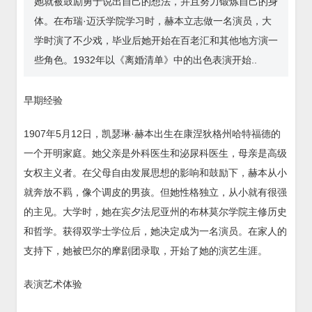
她就被鼓励勇于说出自己的想法，并且努力锻炼自己的身
体。在布瑞·迈沃学院学习时，赫本立志做一名演员，大
学时演了不少戏，毕业后她开始在百老汇和其他地方演一
些角色。1932年以《离婚清单》中的出色表演开始..
早期经验
1907年5月12日，凯瑟琳·赫本出生在康涅狄格州哈特福德的
一个开明家庭。她父亲是外科医生和泌尿科医生，母亲是高级
女权主义者。在父母自由发展思想的影响和鼓励下，赫本从小
就奔放不羁，像个调皮的男孩。但她性格独立，从小就有很强
的主见。大学时，她在宾夕法尼亚州的布林莫尔学院主修历史
和哲学。获得双学士学位后，她决定成为一名演员。在家人的
支持下，她被巴尔的摩剧团录取，开始了她的演艺生涯。
表演艺术体验