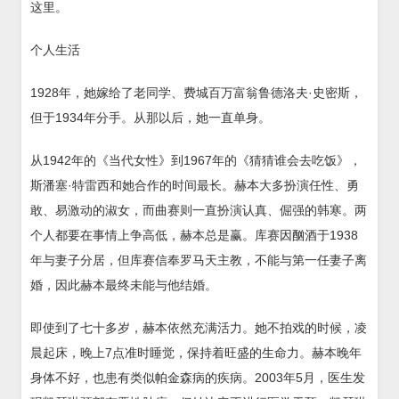
这里。
个人生活
1928年，她嫁给了老同学、费城百万富翁鲁德洛夫·史密斯，
但于1934年分手。从那以后，她一直单身。
从1942年的《当代女性》到1967年的《猜猜谁会去吃饭》，
斯潘塞·特雷西和她合作的时间最长。赫本大多扮演任性、勇
敢、易激动的淑女，而曲赛则一直扮演认真、倔强的韩寒。两
个人都要在事情上争高低，赫本总是赢。库赛因酗酒于1938
年与妻子分居，但库赛信奉罗马天主教，不能与第一任妻子离
婚，因此赫本最终未能与他结婚。
即使到了七十多岁，赫本依然充满活力。她不拍戏的时候，凌
晨起床，晚上7点准时睡觉，保持着旺盛的生命力。赫本晚年
身体不好，也患有类似帕金森病的疾病。2003年5月，医生发