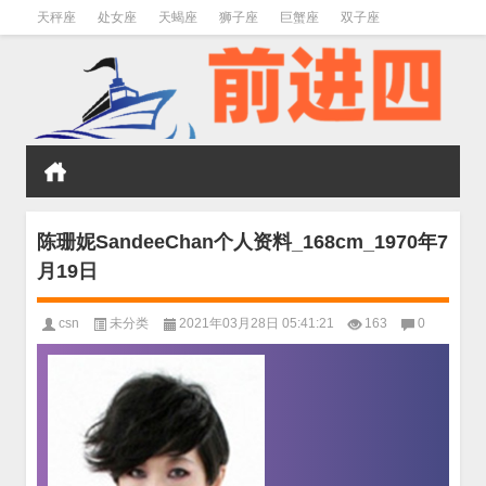
天秤座
处女座
天蝎座
狮子座
巨蟹座
双子座
金牛座
双鱼座
水瓶座
陈珊妮SandeeChan个人资料_168cm_1970年7
月19日
csn
未分类
2021年03月28日 05:41:21
163
0