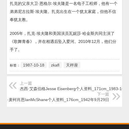
扎克的父亲大卫·恩格尔·埃夫隆是一名电子工程师，他有一个
弟弟尼古拉斯·埃夫隆。扎克出生在一个犹太家庭，但他不信
奉犹太教。
2005年，扎克·埃夫隆和美国演员瓦妮莎·哈金斯共同主演了
《歌舞青春》，并在相遇后坠入爱河。2010年12月，他们分
手了。
1987-10-18
zkafl
天秤座
标签：
上一篇
杰西·艾森伯格Jesse Eisenberg个人资料_171cm_1983-10-0
下一篇
伊恩·麦柯肖恩IanMcShane个人资料_176cm_1942年9月29日