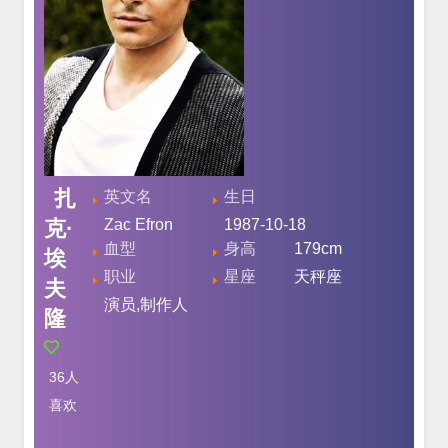
扎
英文名
生日
克·
Zac Efron
1987-10-18
血型
身高
179cm
埃
职业
星座
天秤座
夫
演员,制作人
隆
36
人
喜欢