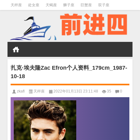
天秤座
处女座
天蝎座
狮子座
巨蟹座
双子座
金牛座
双鱼座
水瓶座
扎克·埃夫隆Zac Efron个人资料_179cm_1987-
10-18
zkafl
天秤座
2022年01月13日 23:11:48
35
0