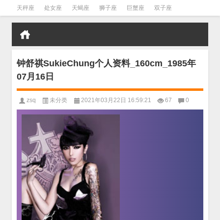
天秤座
处女座
天蝎座
狮子座
巨蟹座
双子座
金牛座
双鱼座
水瓶座
钟舒祺SukieChung个人资料_160cm_1985年
07月16日
zsq
未分类
2021年03月22日 16:59:21
67
0