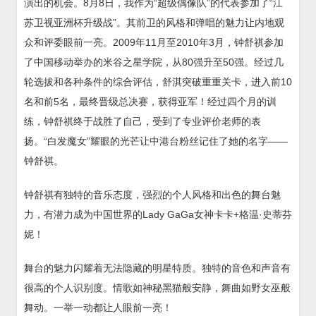
演出的机会。8月8日，我作为“超级偶像队”的代表参加了“江
苏卫视亚洲杯升级战”。其前卫的风格和弹唱的魅力让内地观
众和评委眼前一亮。2009年11月至2010年3月，钟舒祺参加
了中国移动举办的米谷之星学院，从80强升至50强。经过几
轮选拔和各种条件的综合评估，舒淇突破重重关卡，进入前10
名和前5名，最终晋级总决赛，获得亚军！经过四个月的训
练，钟舒祺终于战胜了自己，受到了专业评价老师的表
扬。“白发魔女”耀眼的光芒让中港台粉丝记住了她的名字——
钟舒祺。
钟舒祺有独特的音乐态度，强烈的个人风格和出色的舞台魅
力，有潜力成为中国世界的Lady GaGa女神卡卡+格温·史蒂芬
妮！
舞台的魅力闪耀着无法隐藏的明星特质。独特的音色和声音有
很高的个人识别度。情歌如神秘黑猫般安静，舞曲如野女巫般
舞动。一举一动都让人眼前一亮！