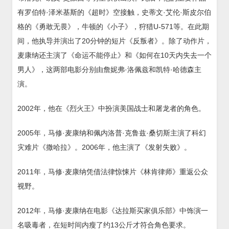
有罗伯特·泽米基斯的《超时》空接触，史蒂文·艾伦·斯皮尔伯
格的《勇敢无畏》，牛顿的《小子》，狩猎U-571等。在此期
间，他执导并演出了20分钟的短片《反叛者》。除了动作片，
麦康纳还主演了《命运不能停止》和《如何在10天内失去一个
男人》，这两部电影分别由詹妮弗·洛佩兹和凯特·哈德森主
演。
2002年，他在《烈火王》中扮演美国战士和屠龙者的角色。
2005年，马修·麦康纳和佩内洛普·克鲁兹·桑切斯主演了科幻
灾难片《撒哈拉》。2006年，他主演了《发射失败》。
2011年，马修·麦康纳凭借法律惊悚片《林肯律师》重返公众
视野。
2012年，马修·麦康纳在电影《达拉斯买家俱乐部》中饰演一
名吸毒者，在短时间内瘦了约13公斤才符合角色要求。