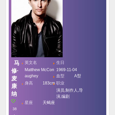
马
英文名
生日
修·
Matthew McCon
1969-11-04
aughey
血型
A型
麦
身高
183cm
职业
康
演员,制作人,导
纳
演,编剧
星座
天蝎座
38