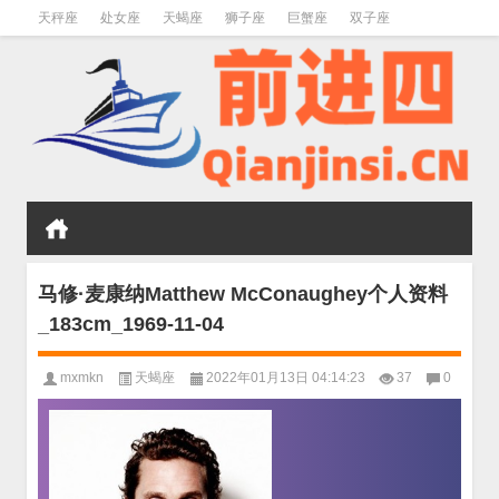
天秤座
处女座
天蝎座
狮子座
巨蟹座
双子座
金牛座
双鱼座
水瓶座
马修·麦康纳Matthew McConaughey个人资料
_183cm_1969-11-04
mxmkn
天蝎座
2022年01月13日 04:14:23
37
0