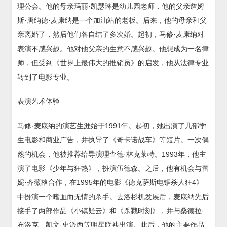
理公会。他的母亲玛丽·凯瑟琳是幼儿园老师，他的父亲詹姆
斯·唐纳德·麦康纳是一个加油站的老板。后来，他的母亲和父
亲离婚了，然后他们各自结了多次婚。起初，马修·麦康纳对
表演不感兴趣。他对他父亲的生意不感兴趣。他想成为一名律
师，但受到《世界上最伟大的推销员》的启发，他从法律专业
转到了电影专业。
表演艺术体验
马修·麦康纳的演艺生涯始于1991年。起初，她出演了几部学
生电影和商业广告，并执导了《奇卡诺战车》等短片。一次偶
然的机会，他被推荐给导演理查德·林克莱特。1993年，他主
演了电影《少年与狂热》，扮演伍德森。之后，他有机会与蕾
妮·齐薇格合作，在1995年的电影《德克萨斯电锯杀人狂4》
中扮演一个嗜血而无情的杀手。去洛杉机发展后，麦康纳先后
接手了两部作品《小镇疑云》和《杀戮时刻》，并与桑德拉·
布洛克、凯文·史派西等明星联袂出演。此后，他的主要作品