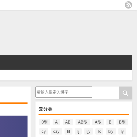
请输入搜索内容
云分类
0型
A
AB
AB型
A型
B
B型
cy
czy
hl
lj
ljy
lx
lxy
ly