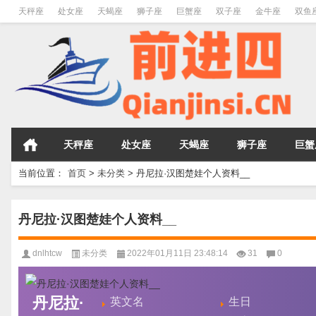
天秤座
处女座
天蝎座
狮子座
巨蟹座
双子座
金牛座
双鱼
天秤座
处女座
天蝎座
狮子座
巨蟹
当前位置：
首页
>
未分类
>
丹尼拉·汉图楚娃个人资料__
丹尼拉·汉图楚娃个人资料__
dnlhtcw
未分类
2022年01月11日 23:48:14
31
0
丹尼拉·
英文名
生日