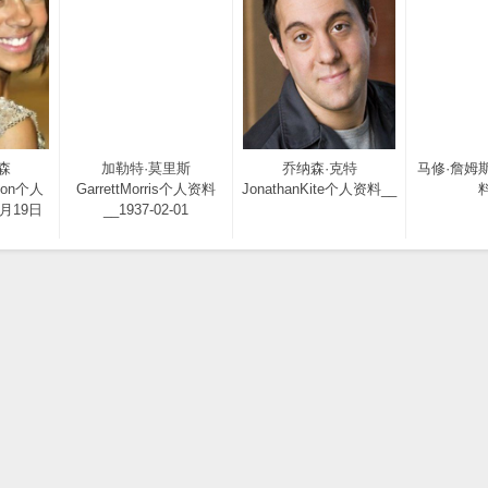
森
加勒特·莫里斯
乔纳森·克特
马修·詹姆
son个人
GarrettMorris个人资料
JonathanKite个人资料__
料
1月19日
__1937-02-01