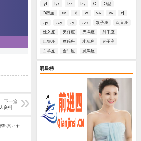
lyl
lyx
lzx
lzy
O
O型
O型血
sy
wj
wl
wy
yy
zj
zjy
zxy
zy
zzy
双子座
双鱼座
处女座
天秤座
天蝎座
射手座
巨蟹座
摩羯座
水瓶座
狮子座
白羊座
金牛座
魔羯座
明星榜
下一篇
c个人资料__