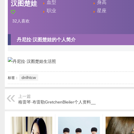
汉图楚娃
血型
身高
职业
星座
32
人喜欢
丹尼拉·汉图楚娃的个人简介
dnlhtcw
标签：
上一篇
格雷琴·布雷勒GretchenBleiler个人资料__