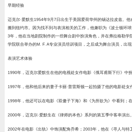
早期经验
迈克尔·爱默生1954年9月7日出生于美国爱荷华州的锡达拉皮兹。
搬到纽约市。因为找不到与表演相关的工作，他兼职为《波士顿环球报》
3年，他在当地剧院制作的一些舞台剧中扮演角色，并在弗拉格勒学院
学院联合举办的M. F. A专业演员培训项目，之后成为舞台演员，出
表演艺术体验
1990年，迈克尔爱默生在他的电视处女作电影《俄耳甫斯下行》中
1997年，他和他后来的妻子卡丽·普雷斯顿一起拍摄了他的电影处女
1998年，他还可以在电影《双傻子下海》和《为所欲为》中看到；在
2000年，迈克尔·爱默生在《律师的本色》系列的第五季中客串演出
2002年在电影《出轨》中饰演配角乔希；2003年，他在《寻人与