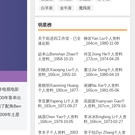
白羊座
金牛座
魔羯座
明星榜
关于前进四工作室 - 已全
柳岩Yan Liu个人资料
速起航
_164cm_1980-11-08
赵本山Benshan Zhao个
何炅Jiong He个人资料
人资料__1958-10-15
_172cm_1974-04-28
刘晓庆Xiaoqing Liu个人
董洁Jie Dong个人资料
资料_160cm_1955-10-
_160cm_1980-04-19
30
黄晓明Xiaoming Huang
谢娜Na Xie个人资料
女作电视电影
个人资料_180cm_1977-
_165cm_1981-05-06
11-13
000年客串出
李亚鹏Yapeng Li个人资
高圆圆Yuanyuan Gao个
料_183cm_1971-09-27
人资料_167cm_1979-10-
了配角Ben
05
008年土星
姚晨Chen Yao个人资料
李冰冰Bingbing Li个人资
_168cm_1979-10-05
料_166cm_1973-02-27
李木子个人资料__2003
章子怡Ziyi Zhang个人资