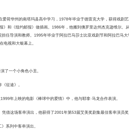
他在爱荷华州的南塔玛县高中学习，1978年毕业于德雷克大学，获得戏剧
和《纽约邮报》做插画。1986年，他搬到佛罗里达州杰克逊维尔。从19
担任导演和教师。1995年毕业于阿拉巴马莎士比亚戏剧节和阿拉巴马大
现在电视和大银幕上。
扮演了一个小角色小丑。
作《征途》。
1999年上映的电影《棒球中的爱情》中，他与耶拿·马龙合作表演。
。凭借这场客串演出，他获得了2001年第53届艾美奖剧集最佳客串演员
特工》系列中客串演出。