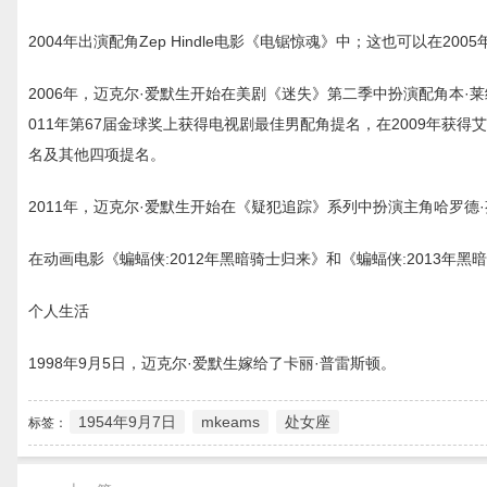
2004年出演配角Zep Hindle电影《电锯惊魂》中；这也可以在2
2006年，迈克尔·爱默生开始在美剧《迷失》第二季中扮演配角本·莱纳斯
011年第67届金球奖上获得电视剧最佳男配角提名，在2009年获
名及其他四项提名。
2011年，迈克尔·爱默生开始在《疑犯追踪》系列中扮演主角哈罗德
在动画电影《蝙蝠侠:2012年黑暗骑士归来》和《蝙蝠侠:2013年
个人生活
1998年9月5日，迈克尔·爱默生嫁给了卡丽·普雷斯顿。
1954年9月7日
mkeams
处女座
标签：