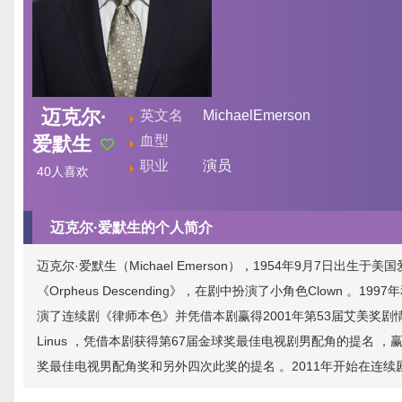
迈克尔·
英文名
MichaelEmerson
爱默生
血型
职业
演员
40
人喜欢
迈克尔·爱默生的个人简介
迈克尔·爱默生（Michael Emerson），1954年9月7日出
《Orpheus Descending》，在剧中扮演了小角色Clown 。19
演了连续剧《律师本色》并凭借本剧赢得2001年第53届艾美奖剧情
Linus ，凭借本剧获得第67届金球奖最佳电视剧男配角的提名 
奖最佳电视男配角奖和另外四次此奖的提名 。2011年开始在连续剧《疑