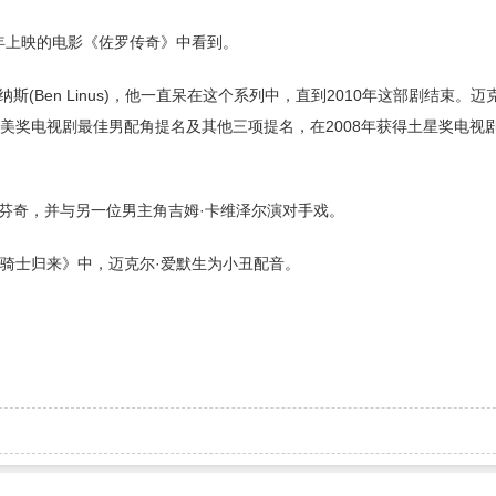
005年上映的电影《佐罗传奇》中看到。
(Ben Linus)，他一直呆在这个系列中，直到2010年这部剧结束。迈
得艾美奖电视剧最佳男配角提名及其他三项提名，在2008年获得土星奖电视
·芬奇，并与另一位男主角吉姆·卡维泽尔演对手戏。
黑暗骑士归来》中，迈克尔·爱默生为小丑配音。