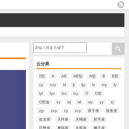
请输入搜索内容
云分类
0型
A
AB
AB型
A型
B
B型
cy
czy
hl
lj
ljy
lx
lxy
ly
lyl
lyx
lzx
lzy
O
O型
O型血
sy
wj
wl
wy
yy
zj
zjy
zxy
zy
zzy
双子座
双鱼座
处女座
天秤座
天蝎座
射手座
巨蟹座
摩羯座
水瓶座
狮子座