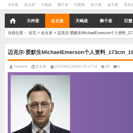
天秤座
处女座
天蝎座
狮子座
巨蟹座
双子座
金牛座
双鱼
天秤座
处女座
天蝎座
狮子座
巨蟹
当前位置：
首页
>
处女座
>
迈克尔·爱默生MichaelEmerson个人资料_17
迈克尔·爱默生MichaelEmerson个人资料_173cm_1
mkeams
处女座
2022年01月09日 05:27:14
39
0