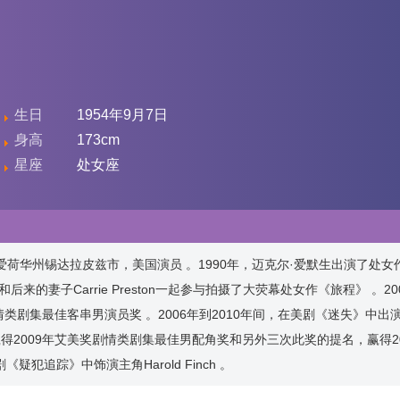
生日
1954年9月7日
身高
173cm
星座
处女座
生于美国爱荷华州锡达拉皮兹市，美国演员 。1990年，迈克尔·爱默生出演了处
97年和后来的妻子Carrie Preston一起参与拍摄了大荧幕处女作《旅程》 。2
类剧集最佳客串男演员奖 。2006年到2010年间，在美剧《迷失》中出演
，赢得2009年艾美奖剧情类剧集最佳男配角奖和另外三次此奖的提名，赢得2
犯追踪》中饰演主角Harold Finch 。