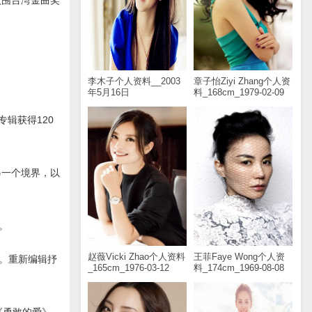
入围台湾金曲奖
李木子个人资料__2003
章子怡Ziyi Zhang个人资
年5月16日
料_168cm_1979-02-09
专辑获得120
另一个境界，以
。
赵薇Vicki Zhao个人资料
王菲Faye Wong个人资
作。重新编辑抒
_165cm_1976-03-12
料_174cm_1969-08-08