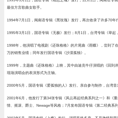
1993年5月1日，国语专辑《相思之魂》发行；12月1日，闽南语
最佳方言歌曲女歌手。
1994年7月1日，闽南语专辑《黑玫瑰》发行，再次收录了许多70年
1995年3月1日，国语专辑《无极》发行；8月1日，台湾专辑《举起
1998年，他演唱了电视剧《还珠格格》的片尾曲《雨蝶》，尝到了在ma
万的销售业绩；同年发行国语专辑《沙漠孤独》。
1999年，主题曲《还珠格格》上映，其中由迪克牛仔演唱的《回
现场演唱会的表演形式为主轴。
2000年5月，国语专辑《爱孤独的人》发行。亲自参与制作，台湾
2001年6月，他发行了第34张专辑《风云再起经典系列之一》和
情、摇滚、爵士、Newage等风格；7月发布国语专辑《第二经典