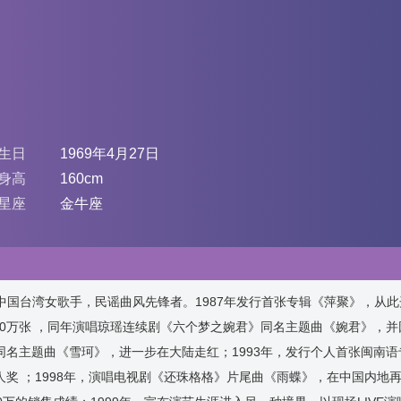
生日
1969年4月27日
身高
160cm
星座
金牛座
，中国台湾女歌手，民谣曲风先锋者。1987年发行首张专辑《萍聚》，从
100万张 ，同年演唱琼瑶连续剧《六个梦之婉君》同名主题曲《婉君》，
的同名主题曲《雪珂》，进一步在大陆走红；1993年，发行个人首张闽南
奖 ；1998年，演唱电视剧《还珠格格》片尾曲《雨蝶》，在中国内地