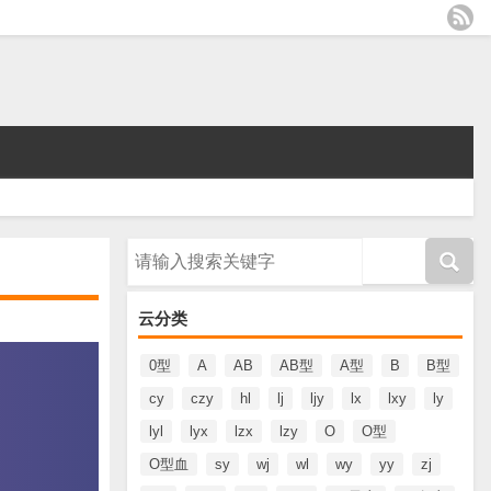
请输入搜索内容
云分类
0型
A
AB
AB型
A型
B
B型
cy
czy
hl
lj
ljy
lx
lxy
ly
lyl
lyx
lzx
lzy
O
O型
O型血
sy
wj
wl
wy
yy
zj