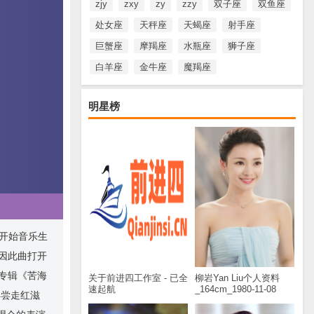
zjy
zxy
zy
zzy
双子座
双鱼座
处女座
天秤座
天蝎座
射手座
巨蟹座
摩羯座
水瓶座
狮子座
白羊座
金牛座
魔羯座
明星榜
此开始音乐生
并因此曲打开
语专辑《苦海
关于前进四工作室 - 已全
柳岩Yan Liu个人资料
速起航
_164cm_1980-11-08
再尝走红滋