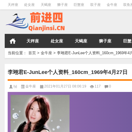
天秤座
处女座
天蝎座
狮子座
巨蟹座
双子座
金牛座
双鱼
天秤座
处女座
天蝎座
狮子座
巨蟹
当前位置：
首页
>
金牛座
>
李翊君E-JunLee个人资料_160cm_1969年4
李翊君E-JunLee个人资料_160cm_1969年4月27日
lyj
金牛座
2021年01月27日 08:06:19
117
0