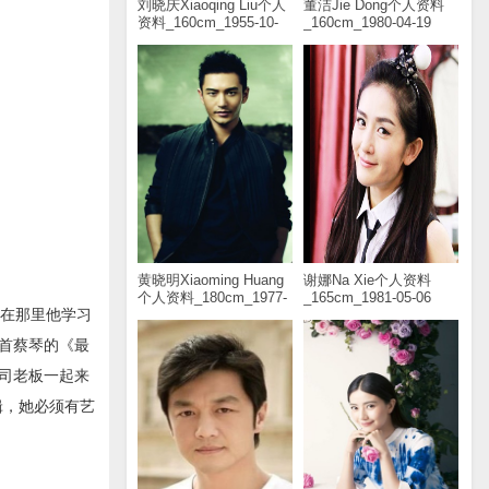
刘晓庆Xiaoqing Liu个人
董洁Jie Dong个人资料
资料_160cm_1955-10-
_160cm_1980-04-19
30
黄晓明Xiaoming Huang
谢娜Na Xie个人资料
个人资料_180cm_1977-
_165cm_1981-05-06
，在那里他学习
11-13
首蔡琴的《最
司老板一起来
辑，她必须有艺