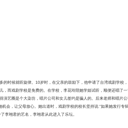
多的时候就听旋律。10岁时，在父亲的鼓励下，他申请了台湾戏剧学校
儿，而戏剧学校是免费的。在学校，李花玲陪她学姐试听，顺便还唱了一
得演艺圈是个大染坊，唱片公司和女儿签约是骗人的。后来老师和唱片公
她机会，让父母放心。她出道时，戏剧学校的校长坚持说:“如果她发行专
予了李翊君的艺名，李翊君从此进入了乐坛。