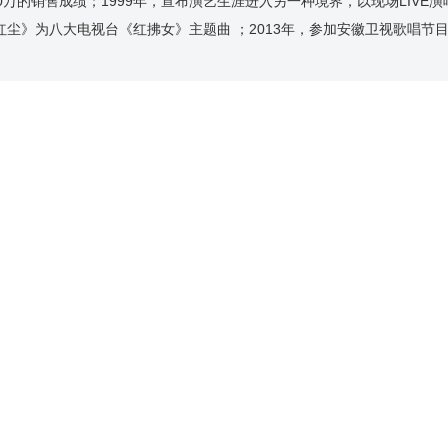
万的销售成绩；1999年，宣布演艺生涯进入另一种境界，以现场LIVE
红尘》为八大电视台《红拂女》主题曲 ；2013年，参加安徽卫视歌唱节