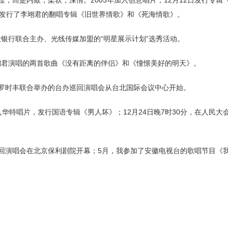
涩，而是内敛，柔软，深情。2005年加入创意唱片；12月12日发行专辑
发行了李翊君的翻唱专辑《旧世界情歌》和《死海情歌》。
业银行联合主办、光线传媒加盟的“明星展示计划”选秀活动。
翊君演唱的两首歌曲《没有距离的伴侣》和《憧憬美好的明天》。
起，与罗时丰联合举办的台办巡回演唱会从台北国际会议中心开始。
入华特唱片，发行国语专辑《男人坏》；12月24日晚7时30分，在人民大
大陆巡回演唱会在北京保利剧院开幕；5月，我参加了安徽电视台的歌唱节目《