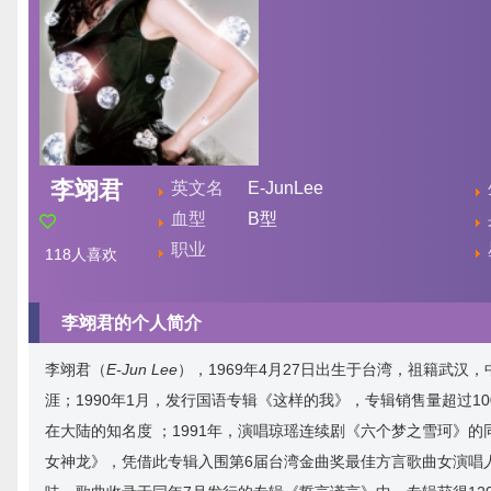
李翊君
英文名
E-JunLee
血型
B型
职业
118
人喜欢
李翊君的个人简介
李翊君（
E-Jun Lee
），1969年4月27日出生于台湾，祖籍武汉
涯；1990年1月，发行国语专辑《这样的我》，专辑销售量超过
在大陆的知名度 ；1991年，演唱琼瑶连续剧《六个梦之雪珂》
女神龙》，凭借此专辑入围第6届台湾金曲奖最佳方言歌曲女演唱人