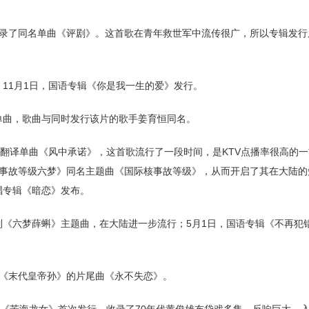
中收录了同名单曲《评剧》。这首歌在青年救世军中流传很广，所以专辑发
；11月1日，国语专辑《你是我一生的爱》发行。
名单曲，歌曲与同时发行该片的歌手姜育恒同名。
东洋翻译单曲《风中承诺》，这首歌流行了一段时间，是KTV点播率很高的一
事故等级六梦》同名主题曲《国际核事故等级》，从而开启了其在大陆的
唱专辑《暗恋》发布。
系列《六梦薛蝌》主题曲，在大陆进一步流行；5月1日，国语专辑《不再犯
剧《末代皇帝孙》的片尾曲《永不失恋》。