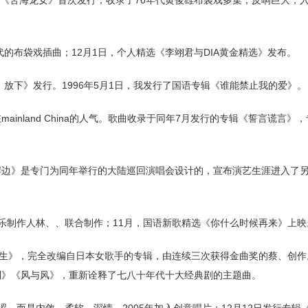
专辑《苦海龙女》首次发行，收录了70年代黄俊雄布袋戏多集，反响巨大，
代的布袋戏插曲；12月1日，个人精选《李翊君与DIA黄金精选》发布。
，放下》发行。1996年5月1日，我发行了国语专辑《谁能禁止我的爱》。
inland China的人气。歌曲收录于同年7月发行的专辑《誓言谎言》，
到岸边》是专门为同年举行的大陆巡回演唱会设计的，宣布演艺生涯进入了
音乐制作人林、、联合制作；11月，国语新歌精选《你什么时候再来》上映
《重生》，完全改编自日本女歌手的专辑，由连续三次获得金曲奖的蔡、创
系列》《风与风》，重新诠释了七八十年代十大经典剧的主题曲。