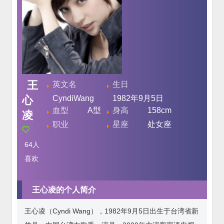
王
英文名
生日
心
CyndiWang
1982年9月5日
血型
A型
身高
158cm
凌
职业
星座
处女座
64
人
喜欢
王心凌的个人简介
王心凌（Cyndi Wang），1982年9月5日出生于台湾省新