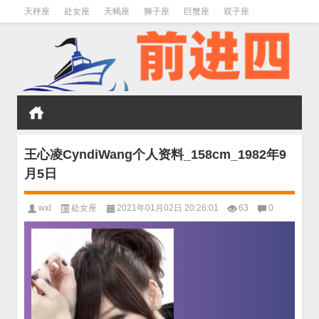
天秤座
处女座
天蝎座
狮子座
巨蟹座
双子座
金牛座
双鱼座
水瓶座
王心凌CyndiWang个人资料_158cm_1982年9
月5日
wxl
处女座
2021年01月02日 20:26:01
63
0