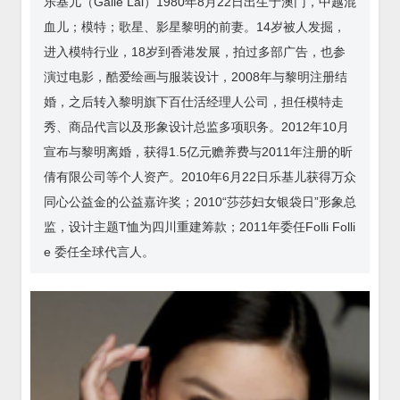
乐基儿（Gaile Lai）1980年8月22日出生于澳门，中越混
血儿；模特；歌星、影星黎明的前妻。14岁被人发掘，
进入模特行业，18岁到香港发展，拍过多部广告，也参
演过电影，酷爱绘画与服装设计，2008年与黎明注册结
婚，之后转入黎明旗下百仕活经理人公司，担任模特走
秀、商品代言以及形象设计总监多项职务。2012年10月
宣布与黎明离婚，获得1.5亿元赡养费与2011年注册的昕
倩有限公司等个人资产。2010年6月22日乐基儿获得万众
同心公益金的公益嘉许奖；2010“莎莎妇女银袋日”形象总
监，设计主题T恤为四川重建筹款；2011年委任Folli Folli
e 委任全球代言人。