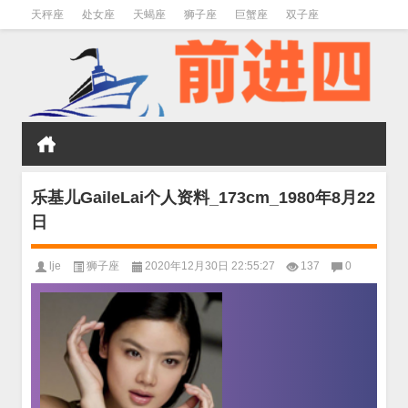
天秤座
处女座
天蝎座
狮子座
巨蟹座
双子座
金牛座
双鱼座
水瓶座
乐基儿GaileLai个人资料_173cm_1980年8月22
日
lje
狮子座
2020年12月30日 22:55:27
137
0