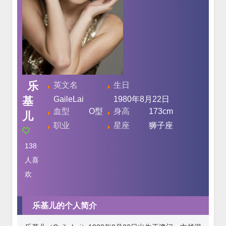
乐
英文名
生日
基
GaileLai
1980年8月22日
血型
O型
身高
173cm
儿
职业
星座
狮子座
138
人喜
欢
乐基儿的个人简介