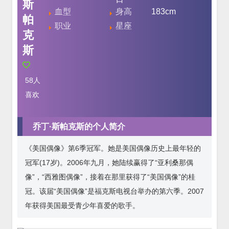
斯
血型
身高
183cm
帕
职业
星座
克
斯
58
人
喜欢
乔丁·斯帕克斯的个人简介
《美国偶像》第6季冠军。她是美国偶像历史上最年轻的
冠军(17岁)。2006年九月，她陆续赢得了“亚利桑那偶
像”，“西雅图偶像”，接着在那里获得了“美国偶像”的桂
冠。该届“美国偶像”是福克斯电视台举办的第六季。2007
年获得美国最受青少年喜爱的歌手。