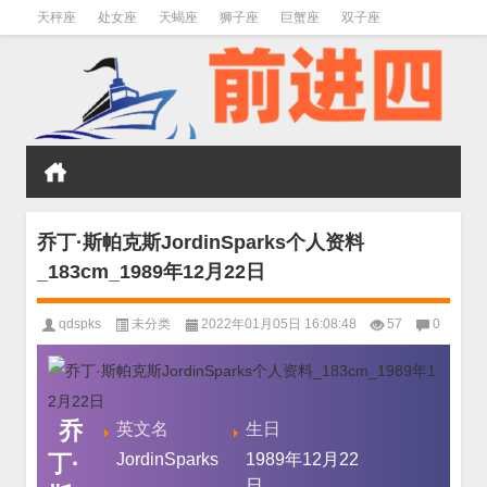
天秤座
处女座
天蝎座
狮子座
巨蟹座
双子座
金牛座
双鱼座
水瓶座
乔丁·斯帕克斯JordinSparks个人资料
_183cm_1989年12月22日
qdspks
未分类
2022年01月05日 16:08:48
57
0
乔
英文名
生日
丁·
JordinSparks
1989年12月22
日