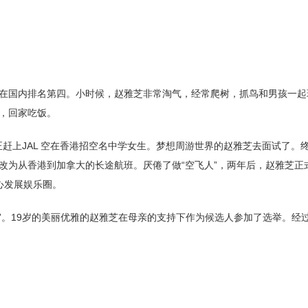
在国内排名第四。小时候，赵雅芝非常淘气，经常爬树，抓鸟和男孩一起
，回家吃饭。
正赶上JAL 空在香港招空名中学女生。梦想周游世界的赵雅芝去面试了。
改为从香港到加拿大的长途航班。厌倦了做“空飞人”，两年后，赵雅芝正
心发展娱乐圈。
与智慧”。19岁的美丽优雅的赵雅芝在母亲的支持下作为候选人参加了选举。经