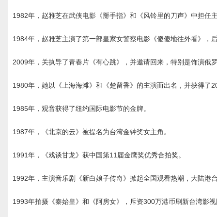
1982年，赵雅芝在武侠电影《掰手指》和《风铃里的刀声》中担任
1984年，赵雅芝主演了第一部皇家女警察电影《傻傻地往外看》，
2009年，关执导了青春片《有心跳》，并邀请回来，特别是饰演俄
1980年，她以《上海海滩》和《楚留香》的主演而出名，并获得了
1985年，观音获得了纽约国际电影节的金牌。
1987年，《北京的云》被提名为台湾金钟奖女主角。
1991年，《戏谈甘龙》获中国第11届金鹰奖优秀合拍奖。
1992年，主演音乐剧《新白娘子传奇》掀起全国观看热潮，大陆港
1993年拍摄《秦始皇》和《阿房女》，斥资300万港币刷新台湾影