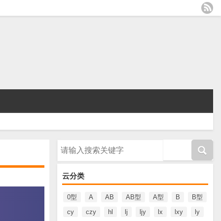
请输入搜索内容
云分类
0型
A
AB
AB型
A型
B
B型
cy
czy
hl
lj
ljy
lx
lxy
ly