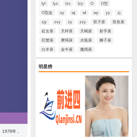
lyl
lyx
lzx
lzy
O
O型
O型血
sy
wj
wl
wy
yy
zj
zjy
zxy
zy
zzy
双子座
双鱼座
处女座
天秤座
天蝎座
射手座
巨蟹座
摩羯座
水瓶座
狮子座
白羊座
金牛座
魔羯座
明星榜
1978年，