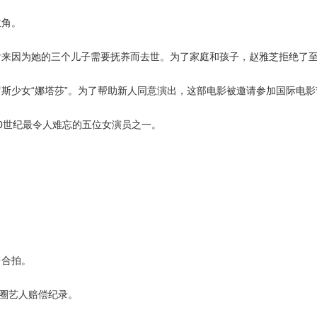
主角。
后来因为她的三个儿子需要抚养而去世。为了家庭和孩子，赵雅芝拒绝了至
罗斯少女“娜塔莎”。为了帮助新人同意演出，这部电影被邀请参加国际电影
20世纪最令人难忘的五位女演员之一。
台合拍。
视圈艺人赔偿纪录。