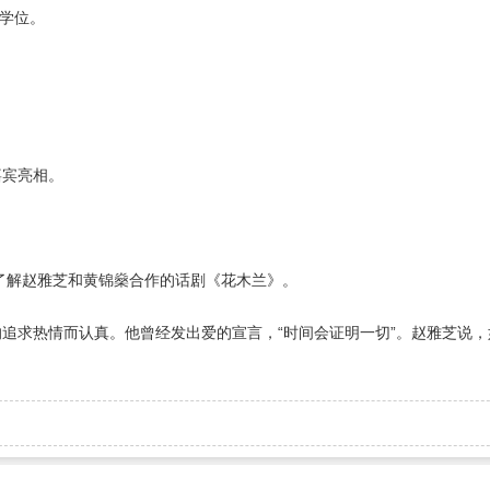
A学位。
嘉宾亮相。
。了解赵雅芝和黄锦燊合作的话剧《花木兰》。
的追求热情而认真。他曾经发出爱的宣言，“时间会证明一切”。赵雅芝说