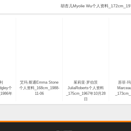
胡杏儿Myolie Wu个人资料_172cm_197
利
艾玛·斯通Emma Stone
茱莉亚·罗伯茨
苏菲·玛索
dgley个
个人资料_168cm_1988-
JuliaRoberts个人资料
Marce
1986年
11-06
_175cm_1967年10月28
_173cm_
日