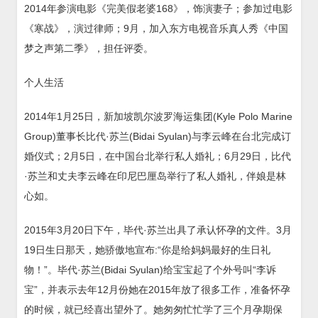
2014年参演电影《完美假老婆168》，饰演妻子；参加过电影
《寒战》，演过律师；9月，加入东方电视音乐真人秀《中国
梦之声第二季》，担任评委。
个人生活
2014年1月25日，新加坡凯尔波罗海运集团(Kyle Polo Marine
Group)董事长比代·苏兰(Bidai Syulan)与李云峰在台北完成订
婚仪式；2月5日，在中国台北举行私人婚礼；6月29日，比代
·苏兰和丈夫李云峰在印尼巴厘岛举行了私人婚礼，伴娘是林
心如。
2015年3月20日下午，毕代·苏兰出具了承认怀孕的文件。3月
19日生日那天，她骄傲地宣布:“你是给妈妈最好的生日礼
物！”。毕代·苏兰(Bidai Syulan)给宝宝起了个外号叫“李诉
宝”，并表示去年12月份她在2015年放了很多工作，准备怀孕
的时候，就已经喜出望外了。她匆匆忙忙学了三个月孕期保