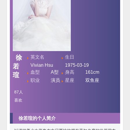
徐
英文名
生日
若
Vivian Hsu
1975-03-19
血型
A型
身高
161cm
瑄
职业
演员
星座
双鱼座
87
人
喜欢
徐若瑄的个人简介