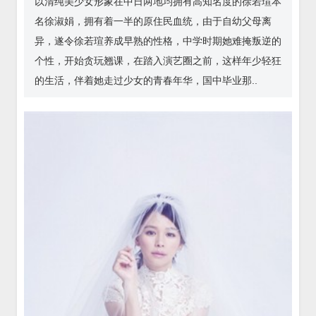
以清纯美少女形象在中日两地均拥有高知名度的徐若瑄本
名徐淑娟，拥有着一半的原住民血统，由于自幼父母离
异，遂令徐若瑄养成早熟的性格，中学时期她难掩叛逆的
个性，开始贪玩翘课，在踏入演艺圈之前，这样年少轻狂
的生活，伴着她走过少女的青春年华，国中毕业那..