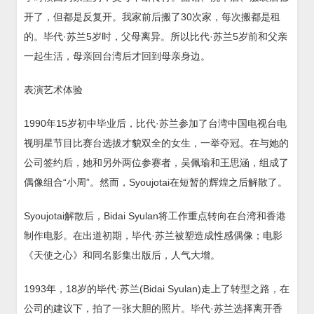
开了，但都是反复开。我家前后搬了30次家，每次搬都是租
的。毕代·苏兰5岁时，父母离异。所以比代·苏兰5岁前和父亲
一起生活，母亲回台湾后才回到母亲身边。
表演艺术体验
1990年15岁初中毕业后，比代·苏兰参加了台湾中国电视台电
视明星节目比赛台选拔才貌双全的女生，一举夺冠。在与她的
公司签约后，她和另外两位参赛者，吴佩瑜和王思涵，组成了
偶像组合“小周”。然而，Syoujotai在短暂的辉煌之后解散了。
Syoujotai解散后，Bidai Syulan将工作重点转向在台湾和香港
制作电影。在出道初期，毕代·苏兰被塑造成性感偶像；电影
《天使之心》和同名影集出版后，人气大增。
1993年，18岁的毕代·苏兰(Bidai Syulan)走上了转型之路，在
公司的建议下，拍了一张大胆的照片。毕代·苏兰选择离开香