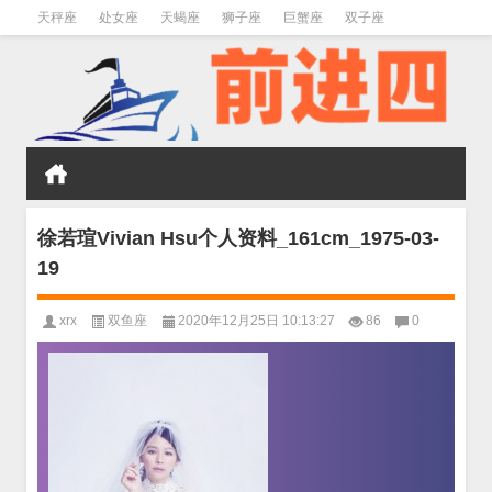
天秤座
处女座
天蝎座
狮子座
巨蟹座
双子座
金牛座
双鱼座
水瓶座
徐若瑄Vivian Hsu个人资料_161cm_1975-03-
19
xrx
双鱼座
2020年12月25日 10:13:27
86
0