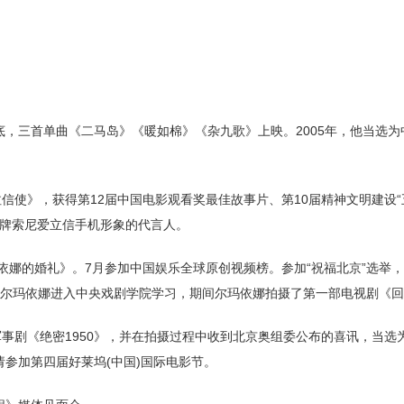
年底，三首单曲《二马岛》《暖如棉》《杂九歌》上映。2005年，他当选
信使》，获得第12届中国电影观看奖最佳故事片、第10届精神文明建设
品牌索尼爱立信手机形象的代言人。
依娜的婚礼》。7月参加中国娱乐全球原创视频榜。参加“祝福北京”选举，
，尔玛依娜进入中央戏剧学院学习，期间尔玛依娜拍摄了第一部电视剧《
军事剧《绝密1950》，并在拍摄过程中收到北京奥组委公布的喜讯，当选
参加第四届好莱坞(中国)国际电影节。