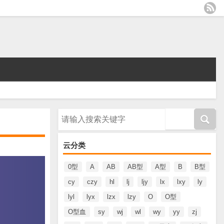
请输入搜索内容
云分类
0型
A
AB
AB型
A型
B
B型
cy
czy
hl
lj
ljy
lx
lxy
ly
lyl
lyx
lzx
lzy
O
O型
O型血
sy
wj
wl
wy
yy
zj