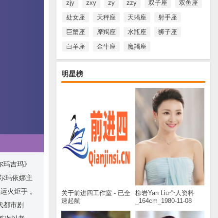
zjy
zxy
zy
zzy
双子座
双鱼座
处女座
天秤座
天蝎座
射手座
巨蟹座
摩羯座
水瓶座
狮子座
白羊座
金牛座
魔羯座
明星榜
尔玛吉玛》
年尔玛依娜主
运火炬手 。
关于前进四工作室 - 已全
柳岩Yan Liu个人资料
速起航
_164cm_1980-11-08
代都市剧