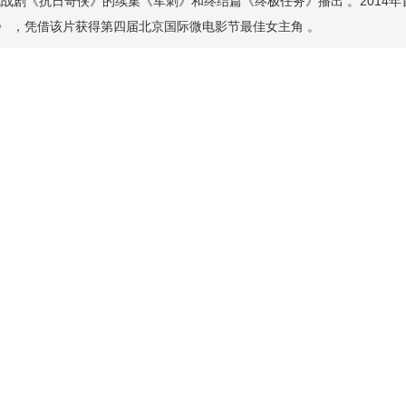
抗战剧《抗日奇侠》的续集《军刺》和终结篇《终极任务》播出 。2014年
》 ，凭借该片获得第四届北京国际微电影节最佳女主角 。