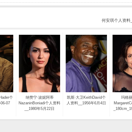
何安琪个人资料_
Hader个
纳赞宁·波妮阿蒂
凯斯·大卫KeithDavid个
玛格丽
06-07
NazaninBoniadi个人资料
人资料__1956年6月4日
Margare
__1980年5月22日
_180cm_