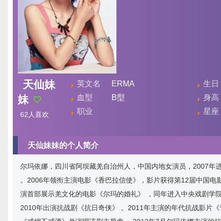
天仙妹
英文名
ERMA
生日
妹
血型
B型
身高
职业
星座
62
人喜欢
天仙妹妹的个人简介
尔玛依娜，四川省阿坝藏羌自治州人，中国内地女演员，2007年
。2006年领衔主演电影《香巴拉信使》，影片获得第12届中国电
演首部展示羌文化的电影《尔玛的婚礼》 ，同年进入中央戏剧学院学
2010年出演抗战剧《抗日奇侠》 。2011年主演的年代抗战影片