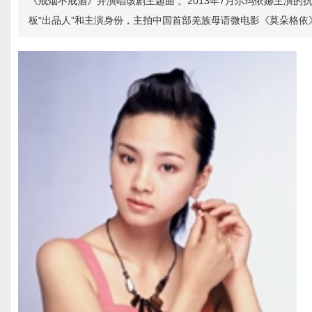
《戒烟不戒酒》并演唱该剧主题曲 。2013年7月尔玛依娜主演的
板“出品人”和主演身份，主拍中国首部羌族母语微电影《莫朵格依