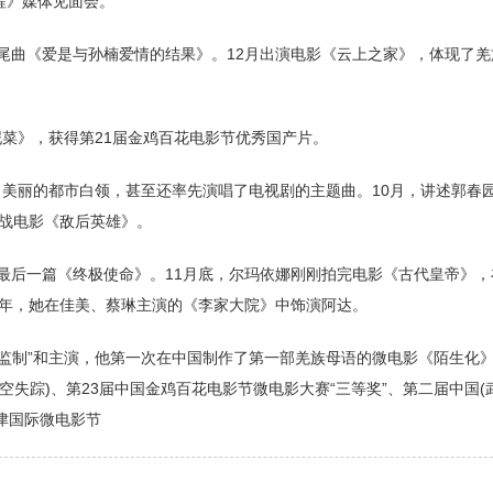
前程》媒体见面会。
片尾曲《爱是与孙楠爱情的结果》。12月出演电影《云上之家》，体现了
泥菜》，获得第21届金鸡百花电影节优秀国产片。
尚美丽的都市白领，甚至还率先演唱了电视剧的主题曲。10月，讲述郭春
战电影《敌后英雄》。
和最后一篇《终极使命》。11月底，尔玛依娜刚刚拍完电影《古代皇帝》
年，她在佳美、蔡琳主演的《李家大院》中饰演阿达。
的“监制”和主演，他第一次在中国制作了第一部羌族母语的微电影《陌生化
空失踪)、第23届中国金鸡百花电影节微电影大赛“三等奖”、第二届中国(
天津国际微电影节