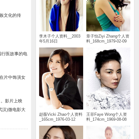
羌族文化的传
李木子个人资料__2003
章子怡Ziyi Zhang个人资
年5月16日
料_168cm_1979-02-09
园行医故事的电
，在片中饰演女
》。影片上映
武汉)微电影大
赵薇Vicki Zhao个人资料
王菲Faye Wong个人资
_165cm_1976-03-12
料_174cm_1969-08-08