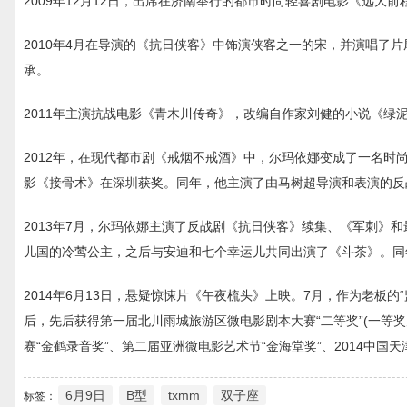
2009年12月12日，出席在济南举行的都市时尚轻喜剧电影《远大
2010年4月在导演的《抗日侠客》中饰演侠客之一的宋，并演唱了
承。
2011年主演抗战电影《青木川传奇》，改编自作家刘健的小说《绿
2012年，在现代都市剧《戒烟不戒酒》中，尔玛依娜变成了一名时
影《接骨术》在深圳获奖。同年，他主演了由马树超导演和表演的反
2013年7月，尔玛依娜主演了反战剧《抗日侠客》续集、《军刺》
儿国的冷莺公主，之后与安迪和七个幸运儿共同出演了《斗茶》。同
2014年6月13日，悬疑惊悚片《午夜梳头》上映。7月，作为老板
后，先后获得第一届北川雨城旅游区微电影剧本大赛“二等奖”(一等奖
赛“金鹤录音奖”、第二届亚洲微电影艺术节“金海堂奖”、2014中国
6月9日
B型
txmm
双子座
标签：