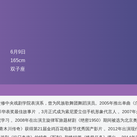
6月9日
165cm
双子座
进修中央戏剧学院表演系，曾为民族歌舞团舞蹈演员。2005年推出单曲《
影华表奖最佳故事片 ，3月正式成为索尼爱立信手机形象代言人 。2007
习 。2008年在出演主旋律军旅题材剧《绝密1950》期间被选为北京奥
《青木川传奇》获得第21届金鸡百花电影节优秀国产影片 。2012年出演现