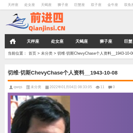
天秤座
处女座
天蝎座
狮子座
巨蟹座
双子座
金牛座
双鱼
天秤座
处女座
天蝎座
狮子座
巨蟹
当前位置：
首页
>
未分类
>
切维·切斯ChevyChase个人资料__1943-10-0
切维·切斯ChevyChase个人资料__1943-10-08
qwqs
未分类
2022年01月04日 08:33:05
11
0