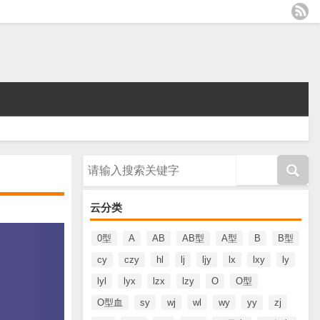
请输入搜索内容
云分类
0型
A
AB
AB型
A型
B
B型
cy
czy
hl
lj
ljy
lx
lxy
ly
lyl
lyx
lzx
lzy
O
O型
O型血
sy
wj
wl
wy
yy
zj