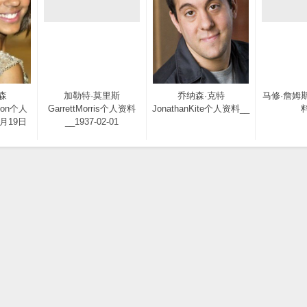
森
加勒特·莫里斯
乔纳森·克特
马修·詹姆
son个人
GarrettMorris个人资料
JonathanKite个人资料__
料
1月19日
__1937-02-01