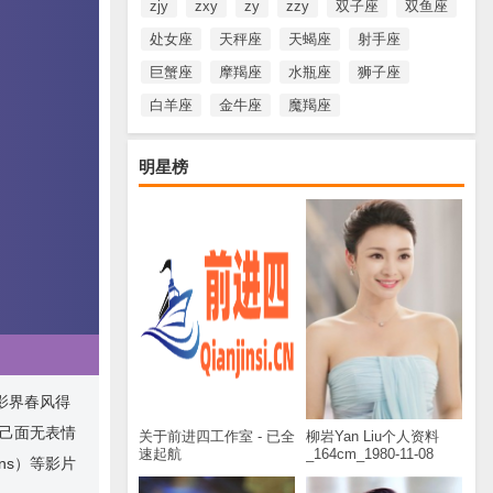
zjy
zxy
zy
zzy
双子座
双鱼座
处女座
天秤座
天蝎座
射手座
巨蟹座
摩羯座
水瓶座
狮子座
白羊座
金牛座
魔羯座
明星榜
电影界春风得
自己面无表情
关于前进四工作室 - 已全
柳岩Yan Liu个人资料
速起航
_164cm_1980-11-08
ons）等影片