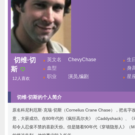
切维·切
英文名
ChevyChase
生
斯
血型
身
职业
演员,编剧
星
12
人喜欢
切维·切斯的个人简介
原名科尼利厄斯·克瑞·切斯（Cornelius Crane Chas
意，大获成功。在80年代的《疯狂高尔夫》（Caddyshack）、《
却令人忍俊不禁的喜剧天份。但是随着90年代《穿墙隐形人》（Memoirs of