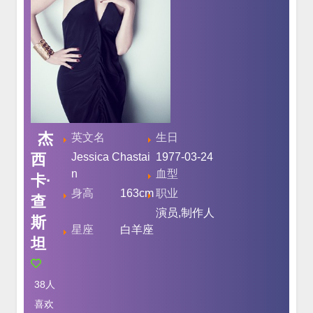
杰
英文名
生日
西
Jessica Chastai
1977-03-24
n
血型
卡·
身高
163cm
职业
查
演员,制作人
斯
星座
白羊座
坦
38
人
喜欢