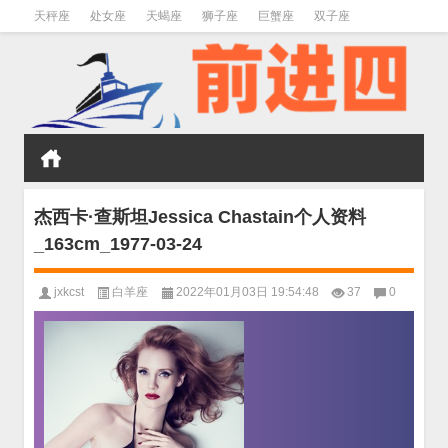
天秤座
处女座
天蝎座
狮子座
巨蟹座
双子座
金牛座
双鱼座
水瓶座
杰西卡·查斯坦Jessica Chastain个人资料
_163cm_1977-03-24
jxkcst
白羊座
2022年01月03日 19:54:48
37
0