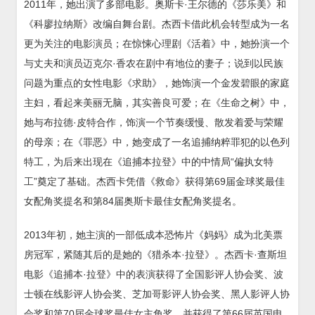
2011年，她出演了多部电影。奥斯卡·王尔德的《莎乐美》和
《科廖拉纳斯》改编自舞台剧。杰西卡借此机会转型成为一名
更为关注的电影演员；在惊悚心理剧《活着》中，她扮演一个
与丈夫和演员迈克尔·香农在剧中有地位的妻子；说到以民族
问题为重点的女性电影《求助》，她饰演一个金发碧眼的家庭
主妇，看起来美丽无脑，其实善良可爱；在《生命之树》中，
她与布拉德·皮特合作，饰演一个节奏缓慢、散发着爱与荣耀
的母亲；在《罪恶》中，她变成了一名追捕纳粹罪犯的以色列
特工，为后来出现在《追捕本拉登》中的中情局“偏执女特
工”奠定了基础。杰西卡凭借《救命》获得第69届金球奖最佳
女配角奖提名和第84届奥斯卡最佳女配角奖提名。
2013年初，她主演的一部低成本恐怖片《妈妈》成为北美票
房冠军，紧随其后的是她的《猎杀本·拉登》。杰西卡·查斯坦
电影《追捕本·拉登》中的表演获得了全国影评人协会奖、波
士顿在线影评人协会奖、芝加哥影评人协会奖、黑人影评人协
会奖和第70届金球奖最佳女主角奖，并获得了第66届英国电