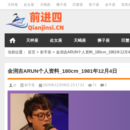
天秤座
处女座
天蝎座
狮子座
巨蟹座
双子座
金牛座
双鱼
天秤座
处女座
天蝎座
狮子座
巨蟹
当前位置：
首页
>
射手座
>
金润吉ARUN个人资料_180cm_1981年12月
金润吉ARUN个人资料_180cm_1981年12月4日
jrj
射手座
2020年12月08日 23:17:01
71
0