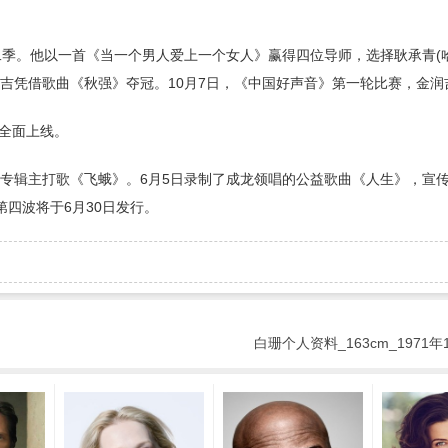
二季。他以一首《当一个男人爱上一个女人》赢得四位导师，选择耿承青(
吉凭借歌曲《秋强》夺冠。10月7日，《中国好声音》第一轮比赛，金润
国全面上线。
二张专辑主打歌《飞蛾》。6月5日录制了成龙领唱的公益歌曲《人生》，宣
四波将于6月30日发行。
白珊个人资料_163cm_1971年