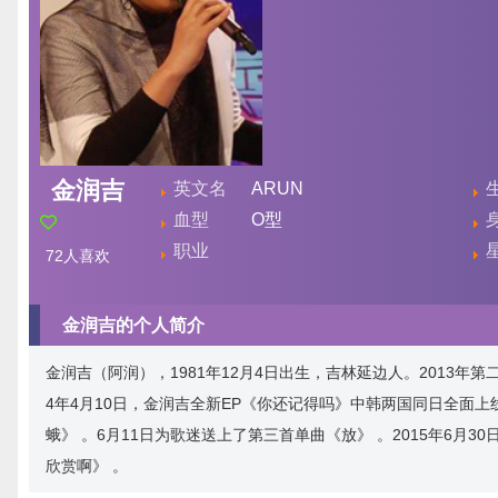
金润吉
英文名
ARUN
血型
O型
职业
72
人喜欢
金润吉的个人简介
金润吉（阿润），1981年12月4日出生，吉林延边人。2013年第二季《中
4年4月10日，金润吉全新EP《你还记得吗》中韩两国同日全面上线
蛾》 。6月11日为歌迷送上了第三首单曲《放》 。2015年6月30日
欣赏啊》 。