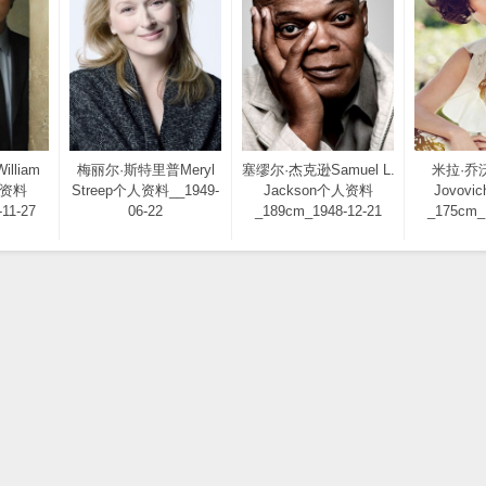
lliam
梅丽尔·斯特里普Meryl
塞缪尔·杰克逊Samuel L.
米拉·乔沃
人资料
Streep个人资料__1949-
Jackson个人资料
Jovov
11-27
06-22
_189cm_1948-12-21
_175cm_