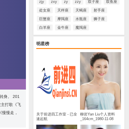
zjy
zxy
zy
zzy
双子座
双鱼座
处女座
天秤座
天蝎座
射手座
巨蟹座
摩羯座
水瓶座
狮子座
白羊座
金牛座
魔羯座
明星榜
转身。 201
波主打歌《飞
辑《慢慢走，
关于前进四工作室 - 已全
柳岩Yan Liu个人资料
速起航
_164cm_1980-11-08