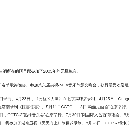
金吉润所在的阿里郎参加了2003年的元旦晚会。
加了春节歌舞晚会。参加第六届央视-MTV音乐节颁奖晚会，获得最受欢迎
录制。4月23日，《公益的力量》在北京高碑店录制。4月25日，Guagu
济南录制《惊喜惊喜》。5月11日CCTC——3日“粉丝见面会”在京举行。
，CCTC-3“巅峰音乐会”在京举行。7月30日“阿里郎入岳西”演唱会。8
日，我参加了湖南卫视《天天向上》节目的录制。8月28日，CCTV-3录