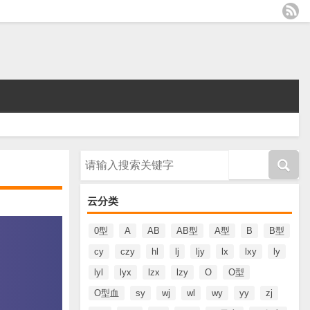
请输入搜索内容
云分类
0型
A
AB
AB型
A型
B
B型
cy
czy
hl
lj
ljy
lx
lxy
ly
lyl
lyx
lzx
lzy
O
O型
O型血
sy
wj
wl
wy
yy
zj