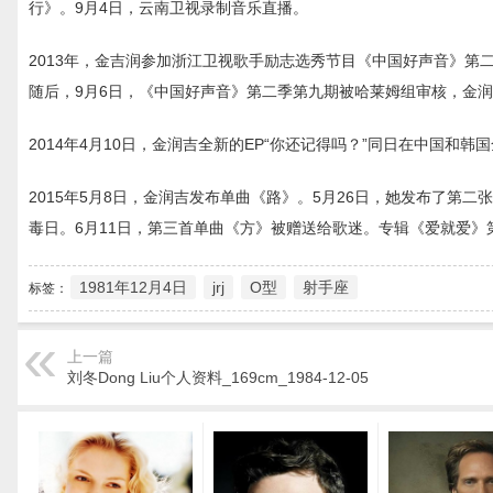
行》。9月4日，云南卫视录制音乐直播。
2013年，金吉润参加浙江卫视歌手励志选秀节目《中国好声音》第
随后，9月6日，《中国好声音》第二季第九期被哈莱姆组审核，金润
2014年4月10日，金润吉全新的EP“你还记得吗？”同日在中国和韩
2015年5月8日，金润吉发布单曲《路》。5月26日，她发布了第
毒日。6月11日，第三首单曲《方》被赠送给歌迷。专辑《爱就爱》第
1981年12月4日
jrj
O型
射手座
标签：
上一篇
刘冬Dong Liu个人资料_169cm_1984-12-05