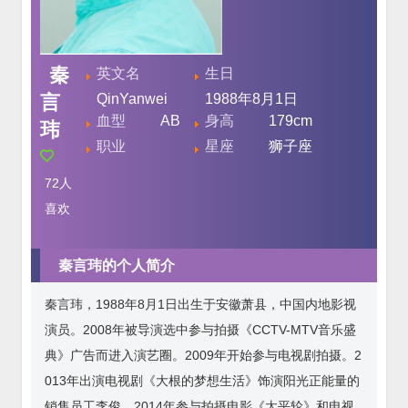
秦
英文名
生日
言
QinYanwei
1988年8月1日
血型
AB
身高
179cm
玮
职业
星座
狮子座
72
人
喜欢
秦言玮的个人简介
秦言玮，1988年8月1日出生于安徽萧县，中国内地影视
演员。2008年被导演选中参与拍摄《CCTV-MTV音乐盛
典》广告而进入演艺圈。2009年开始参与电视剧拍摄。2
013年出演电视剧《大根的梦想生活》饰演阳光正能量的
销售员工李俊。2014年参与拍摄电影《太平轮》和电视