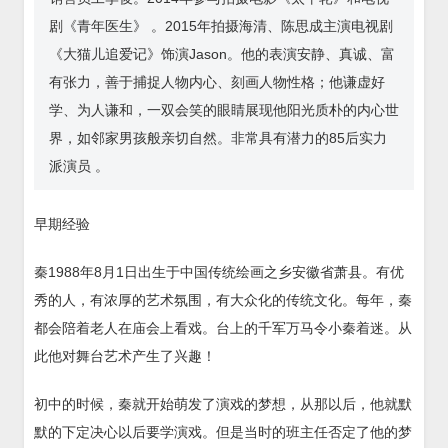
剧《青年医生》 。2015年拍摄海清、陈思成主演电视剧
《大猫儿追爱记》饰演Jason。他的表演安静、真诚、富
有张力，善于捕捉人物内心、刻画人物性格；他谦虚好
学、为人谦和，一双会笑的眼睛展现他阳光质朴的内心世
界，如邻家男孩般亲切自然。非常具有潜力的85后实力
派演员 。
早期经验
秦1988年8月1日出生于中国传统绘画之乡安徽省萧县。有优
秀的人，有浓厚的艺术氛围，有大众化的传统文化。每年，秦
都会陪着老人在庙会上看戏。台上的千军万马令小秦着迷。从
此他对舞台艺术产生了兴趣！
初中的时候，秦就开始萌发了演戏的梦想，从那以后，他就默
默的下定决心以后要学演戏。但是当时的班主任否定了他的梦