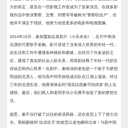
大的肯定，甚至在一些影视工作室成为了皇家演员。在很多影
视作品中扮演警察、交警、刑警等等被称为“警察职业户”，但
他并不满足于现状。他努力创造更多的电影和电视图像。
2014年10月，秦加盟励志喜剧片《小乐未央》，在片中饰演
北漂的可爱歌手老鲍。影片讲述了没有深入世界的年轻一代，
在生活和工作中遭遇各种挫折和磨难，在经历了许多波折之
后，展现了真实的社会人际关系，用喜剧诠释了年轻一代的生
存状态和内心世界！在剧中，秦饰演的老包是一个敢于为梦想
而战的北漂人，他与高中同学徐组成乐队在江湖上漫游。经过
三年的北漂生涯，他逐渐体会到“现实比想象可怕得多”的人生
感悟。最后，他们两人和老同学马小乐携手创造了新的梦想生
活。
据悉，秦不仅打破了以往的表演风格，还在造型上下了很大功
夫。黑框眼镜和“拉凉吹天”的发型让老包瞬间立体！与剧中阳