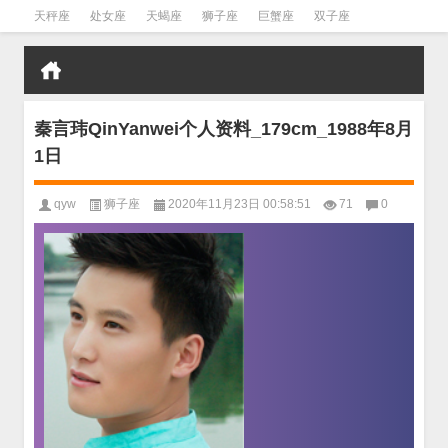
天秤座
处女座
天蝎座
狮子座
巨蟹座
双子座
金牛座
双鱼座
水瓶座
秦言玮QinYanwei个人资料_179cm_1988年8月
1日
qyw
狮子座
2020年11月23日 00:58:51
71
0