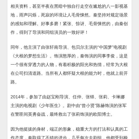
相关资料，甚至半夜在黑暗中独自行走空在尴尬的八一影视基
地，雨声闪烁，死寂的环境让人毛骨悚然。秦坚持对规定场景
的感知和理解。好事多磨！紧张、惊讶、毛骨悚然的，由秦创
作，得到了导演和同组演员的一致好评！
同年，他主演了由张轩南导演、包贝尔主演的“中国梦”电视剧
《大根的梦想生活》。饰演憨厚的，秦饰演的同事李俊，这是
一个很有穿透力的人物，有着积极的阳光和热情，经常为大根
在公司扫清道路。当所有人都怀疑大根的能力时，他就上前开
路。
2014年，参加了由赵宝刚导演、任仲、张铎、张莉、卡琳娜
主演的电视剧《少年医生》。剧中由“曾小贤”陈赫饰演的张军
在警匪间英勇奋战，最终救出了张莉饰演的欧阳博士。
因为他挺拔的身材，端正的形象，稳重大方的打法和认真的工
作态度，秦取得了不错的进步，几乎每次去剧组，他都受到极