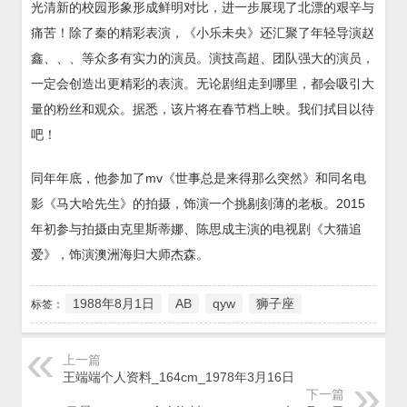
光清新的校园形象形成鲜明对比，进一步展现了北漂的艰辛与
痛苦！除了秦的精彩表演，《小乐未央》还汇聚了年轻导演赵
鑫、、、等众多有实力的演员。演技高超、团队强大的演员，
一定会创造出更精彩的表演。无论剧组走到哪里，都会吸引大
量的粉丝和观众。据悉，该片将在春节档上映。我们拭目以待
吧！
同年年底，他参加了mv《世事总是来得那么突然》和同名电
影《马大哈先生》的拍摄，饰演一个挑剔刻薄的老板。2015
年初参与拍摄由克里斯蒂娜、陈思成主演的电视剧《大猫追
爱》，饰演澳洲海归大师杰森。
1988年8月1日
AB
qyw
狮子座
标签：
上一篇
王端端个人资料_164cm_1978年3月16日
下一篇