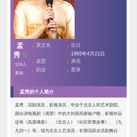
孟
英文名
生日
秀
1965年4月21日
血型
身高
124
人
职业
星座
喜欢
孟秀的个人简介
孟秀，话剧演员，影视演员，毕业于北京人民艺术剧院。
因出演电视剧《渴望》中的大刘燕而家喻户晓，影视作品
还有《高朋满座》、《北京人》《社区民警故事》、《九
九归一》等，现为北京人艺演员，长期活跃在话剧舞台