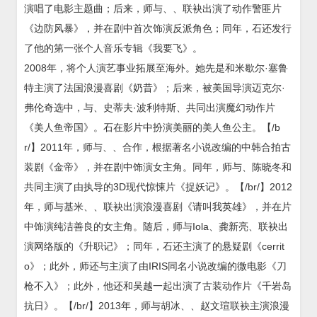
演唱了电影主题曲；后来，师与、、联袂出演了动作警匪片
《边防风暴》，并在剧中首次饰演反派角色；同年，石还发行
了他的第一张个人音乐专辑《我要飞》。
2008年，将个人演艺事业拓展至海外。她先是和米歇尔·塞鲁
特主演了法国浪漫喜剧《奶昔》；后来，被美国导演迈克尔·
弗伦奇选中，与、史蒂夫·波利特斯、共同出演魔幻动作片
《美人鱼帝国》。石在影片中扮演美丽的美人鱼公主。【/b
r/】2011年，师与、、合作，根据著名小说改编的中韩合拍古
装剧《金帝》，并在剧中饰演女主角。同年，师与、陈晓冬和
共同主演了由执导的3D现代惊悚片《捉妖记》。【/br/】2012
年，师与基米、、联袂出演浪漫喜剧《请叫我英雄》，并在片
中饰演纯洁善良的女主角。随后，师与Iola、龚新亮、联袂出
演网络版的《升职记》；同年，石还主演了的悬疑剧《cerrit
o》；此外，师还与主演了由IRIS同名小说改编的微电影《刀
枪不入》；此外，他还和吴越一起出演了古装动作片《千岩岛
抗日》。【/br/】2013年，师与胡冰、、赵文瑄联袂主演浪漫