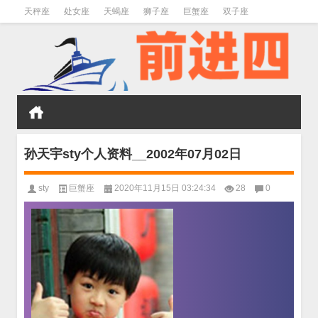
天秤座
处女座
天蝎座
狮子座
巨蟹座
双子座
金牛座
双鱼座
水瓶座
孙天宇sty个人资料__2002年07月02日
sty
巨蟹座
2020年11月15日 03:24:34
28
0