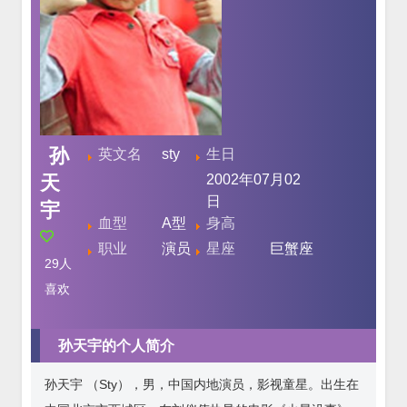
孙
英文名
sty
生日
天
2002年07月02
日
宇
血型
A型
身高
职业
演员
星座
巨蟹座
29
人
喜欢
孙天宇的个人简介
孙天宇 （Sty），男，中国内地演员，影视童星。出生在