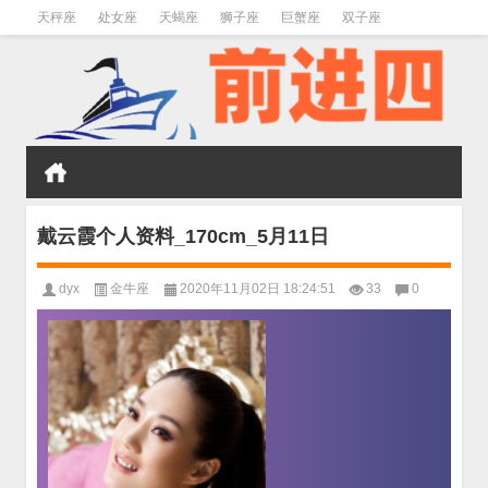
天秤座
处女座
天蝎座
狮子座
巨蟹座
双子座
金牛座
双鱼座
水瓶座
戴云霞个人资料_170cm_5月11日
dyx
金牛座
2020年11月02日 18:24:51
33
0