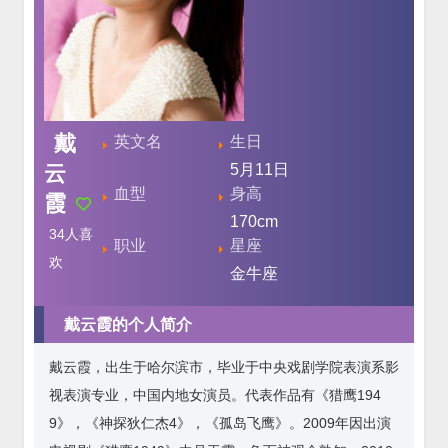
戴
英文名
生日
云
5月11日
血型
身高
霞
170cm
34
人喜
职业
星座
欢
金牛座
戴云霞的个人简介
戴云霞，出生于哈尔滨市，毕业于中央戏剧学院表演系影
视表演专业，中国内地女演员。代表作品有《猎鹰194
9》，《神探狄仁杰4》，《孤岛飞鹰》。2009年因出演