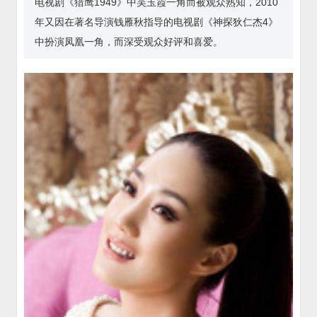
电视剧《猎鹰1949》中吴玉霞一角而被观众熟知，2010
年又因在著名导演钱雁秋指导的电视剧《神探狄仁杰4》
中扮演凤凰一角，而深受观众好评和喜爱。