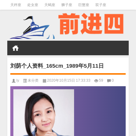
天秤座
处女座
天蝎座
狮子座
巨蟹座
双子座
金牛座
双鱼座
水瓶座
刘荫个人资料_165cm_1989年5月11日
ly
未分类
2020年10月15日 17:33:33
59
0