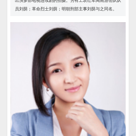
出演多部电视连续剧的拍摄。另有工农红军闽南游击队队
员刘荫；革命烈士刘荫；明朝刑部主事刘荫与之同名。