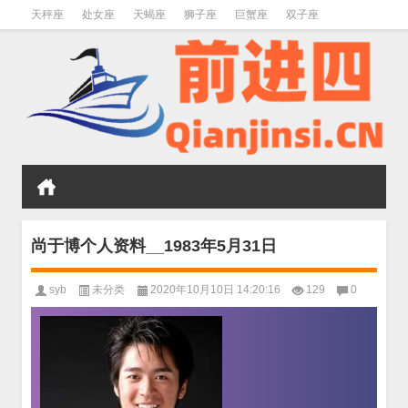
天秤座
处女座
天蝎座
狮子座
巨蟹座
双子座
金牛座
双鱼座
水瓶座
尚于博个人资料__1983年5月31日
syb
未分类
2020年10月10日 14:20:16
129
0