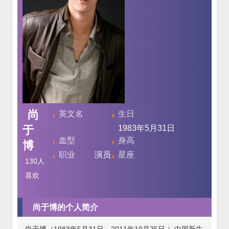
尚
英文名
生日
于
1983年5月31日
血型
身高
博
职业
演员
星座
130
人
喜欢
尚于博的个人简介