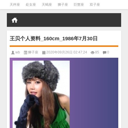
天秤座
处女座
天蝎座
狮子座
巨蟹座
双子座
金牛座
双鱼座
水瓶座
王贝个人资料_160cm_1986年7月30日
wb
狮子座
2020年09月26日 02:47:24
85
0