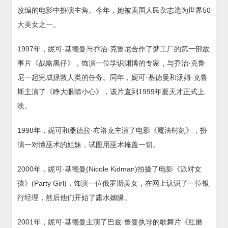
改编的电影中扮演主角。今年，她被美国人民杂志选为世界50
大美女之一。
1997年，妮可·基德曼与乔治·克鲁尼合作了梦工厂的第一部故
事片《战略黑仔》，饰演一位学识渊博的专家，与乔治·克鲁
尼一起完成拯救人类的任务。同年，妮可·基德曼和汤姆·克鲁
斯主演了《睁大眼睛小心》，该片直到1999年夏天才正式上
映。
1998年，妮可和桑德拉·布洛克主演了电影《魔法时刻》，扮
演一对懂巫术的姐妹，试图用巫术掩盖一切。
2000年，妮可·基德曼(Nicole Kidman)拍摄了电影《派对女
孩》(Party Girl)，饰演一位俄罗斯美女，在网上认识了一位银
行经理，然后他们开始了露水姻缘。
2001年，妮可·基德曼主演了巴兹·鲁曼执导的歌舞片《红磨