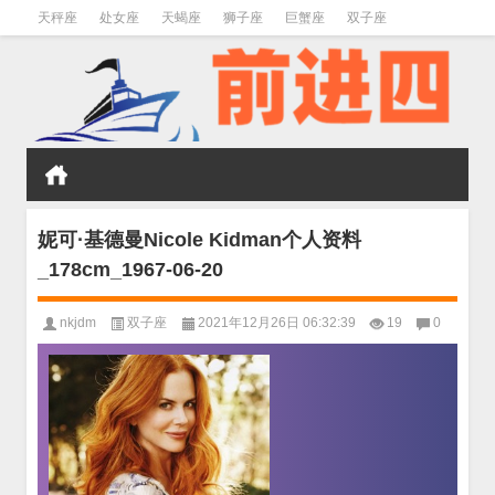
天秤座
处女座
天蝎座
狮子座
巨蟹座
双子座
金牛座
双鱼座
水瓶座
妮可·基德曼Nicole Kidman个人资料
_178cm_1967-06-20
nkjdm
双子座
2021年12月26日 06:32:39
19
0