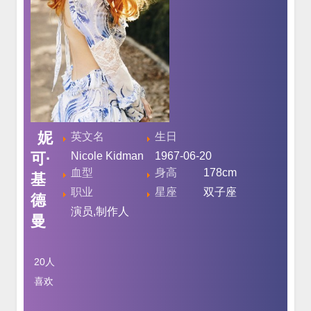
妮
英文名
生日
可·
Nicole Kidman
1967-06-20
血型
身高
178cm
基
职业
星座
双子座
德
演员,制作人
曼
20
人
喜欢