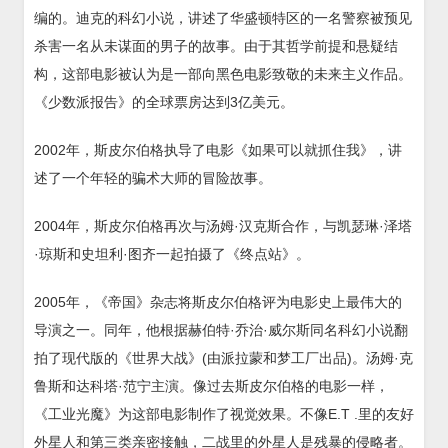
编的。迪克的科幻小说，讲述了华盛顿特区的一名警察被预见
杀害一名从未谋面的男子的故事。由于其哲学前提和悬疑结
构，这部电影被认为是一部向黑色电影致敬的未来主义作品。
《少数派报告》的全球票房达到3亿美元。
2002年，斯皮尔伯格执导了电影《如果可以就抓住我》，讲
述了一个年轻的骗术大师的冒险故事。
2004年，斯皮尔伯格再次与汤姆·汉克斯合作，与凯瑟琳·泽塔
·琼斯和史坦利·图齐一起拍摄了《终点站》。
2005年，《帝国》杂志将斯皮尔伯格评为电影史上最伟大的
导演之一。同年，他根据赫伯特·乔治·威尔斯同名科幻小说翻
拍了现代版的《世界大战》(由派拉蒙和梦工厂出品)。汤姆·克
鲁斯和达科塔·范宁主演。像过去斯皮尔伯格的电影一样，
《工业光魔》为这部电影制作了视觉效果。不像E.T .里的友好
外星人和第三类亲密接触，二战里的外星人是残暴的侵略者。