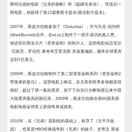
斯特伍德的电影《父亲的旗帜》和《硫磺岛来信》。凭借后一
部电影，他获得了第12届奥斯卡提名(最佳影片提名)。
2007年，斯皮尔伯格参加了《Disturbia》，并与马克·伯内特
(MarkBurnett)合作，在eLot上制作了一部不成功的真人秀。
他还担任商业大片《变形金刚》的制片人。这部电影由迈克尔
·贝执导，罗伯托·奥奇和艾里克斯·库兹曼编剧，最终全球票房
达到7亿美元。
2009年，斯皮尔伯格制作了第二部变形金刚系列《变形金刚2:
堕落者的复仇》。这部电影上映后，在北美和世界各地都卖得
很好，超过了第一集的票房，创下了自实行分帐制度以来中国
大陆票房最高的新纪录。2009年，斯皮尔伯格在第66届美国
电影电视金球奖上获得终身成就奖。
2010年，在《兄弟》原剧组的基础上，执导了《太平洋血
战》，也算是HBO经典战争剧《兄弟》的妹子。史蒂文·斯皮