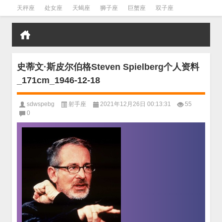
天秤座
处女座
天蝎座
狮子座
巨蟹座
双子座
金牛座
双鱼座
水瓶座
史蒂文·斯皮尔伯格Steven Spielberg个人资料
_171cm_1946-12-18
sdwspebg
射手座
2021年12月26日 00:13:31
55
0