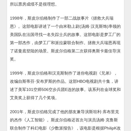
所以票房成绩不是很理想。
1998年，斯皮尔伯格制作了一部二战故事片《拯救大兵瑞
恩》。这部电影讲述了一个由米勒上尉(汤姆·汉克斯饰)率领的
美国队在法国寻找一名失踪士兵的故事。这部电影是梦工厂的
第一部杰作，由梦工厂和派拉蒙联合制作。拯救大兵瑞恩再现
了诺曼底登陆的场景。斯皮尔伯格第二次获得奥斯卡最佳导演
奖。
1999年，斯皮尔伯格和汉克斯制作了迷你电视剧《兄弟》，
改编自斯蒂芬·安布罗斯的作品。这部HBO电视剧共十集，讲
述了美军101空师506空步兵团E连的故事。该系列在金球奖和
艾美奖上获得了几个奖项。
2001年，斯皮尔伯格完成了他的朋友兼导演斯坦利·库布里克
的杰作《人工智能》。斯皮尔伯格还首次与演员汤姆·克鲁斯
联合制作了科幻电影《少数派报告》，该电影是根据PhilipK改