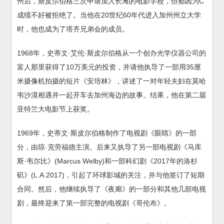
州后，斯皮尔伯格三次申请加入长滩的电影学校，但都因为C
成绩不好被拒绝了。当他在20世纪60年代进入加州州立大学
时，他也成为了塔齐兄弟会的成员。
1968年，史蒂文·艾伦·斯皮尔伯格从一个创办光学仪器公司的
富人那里获得了10万美元的投资，并请他执导了一部用35厘
米摄像机拍摄的短片《安培林》，讲述了一对年轻夫妇在莫哈
韦沙漠相遇并一起开车去加州海边的故事。结果，他在第二届
亚特兰大电影节上获奖。
1969年，史蒂文·斯皮尔伯格制作了电视剧《眼睛》的一部
分，由琼·克劳福德主演。后来又执导了另一部电视剧《马库
斯·韦尔比》(Marcus Welby)和一部科幻剧《2017年的洛杉
矶》(L.A.2017)，引起了环球影城的关注，并与他签订了短期
合同。然后，他继续执导了《夜廊》的一部分和其他几部电视
剧，最终迎来了第一部完整的电视剧《哥伦布》。