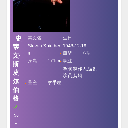
史
英文名
生日
蒂
Steven Spielber
1946-12-18
g
血型
A型
文·
身高
171cm
职业
斯
导演,制作人,编剧
皮
演员,剪辑
尔
星座
射手座
伯
格
56
人