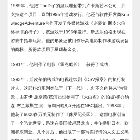
1989年，他把“TheDig”的游戏理念带到卢卡斯艺术公司，并
支持这个项目，直到1995年游戏发行。他还与软件开发商Kno
wledgeAdventure合作开发了多媒体游戏《史蒂文·斯皮尔伯
格导演的椅子》，该游戏于1996年发行。斯皮尔伯格出现在
游戏中指导玩家。他的形象还被用作乐高电影制作和游戏设备
的商标，所得款项用于星辉基金会。
1991年，他制作了电影《霍克船长》，获得了成功。
1993年，斯皮尔伯格成为电视连续剧《DSV探案》的执行制
片人。这部科幻系列类似于《下一代》，以“不久的将来”为背
景，由罗伊·施奈德(该演员也参与了《大白鲨》的拍摄)和乔纳
森·布兰戴斯主演，每周日晚8点开始在NBC播出。1993年，
他花了6000多万美元制作了《侏罗纪公园》。这部电影创造
了一个恐龙世界，迅速在美国掀起恐龙热，并传播到日本、欧
洲和东南亚。几个月后，他出版了一部写实抒情的人文主义黑