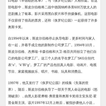
白电影《辛德勒的名单》，与《侏罗纪公园》大相径庭。在这
部电影中，斯皮尔伯格将二战中德国纳粹杀害600万犹太人的
悲剧搬上了银幕。影片采用黑白胶片和手持摄像机。这部电影
不仅获得了很高的票房，还和《侏罗纪公园》一起获得了许多
奥斯卡奖。
自1994年以来，斯皮尔伯格停止执导电影，更多时间与家人
在一起，并着手成立他的新制作公司梦工厂。1994年10月，
斯皮尔伯格、杰弗瑞·卡森伯格和大卫·格芬共同创立了他们自
己的电影公司梦工厂。这三个人的名字在梦工厂SKG分别代
表“s”、“k”和“g”。梦工厂的产品包括真人电影、动画片、电视
节目、家庭视频娱乐、唱片、书籍、玩具和消费品。
1997年，他又发行了《侏罗纪公园》的续集《失落的世
界》。随后，斯皮尔伯格执导了一部关于黑人命运的电影《怒
潮破浪》，由黑人影星摩根·弗里曼和奥斯卡奖得主安东尼·霍
普金斯主演。该片1997年12月上映后，被指抄袭他人小说，