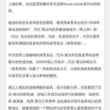
人做好事。这也是英国廉价珠宝品牌Acces-sorize来拜尔的原
因。
她浅棕色的头发和蓝色的眼睛，被美国体育杂志选为“2008年
最佳身材模特”。巴尔·莱法利的美貌使她成为《男人帮》和
《GQ》杂志的封面女郎。当然，在这些杂志中，与贝尔最有
默契和渊源的是著名的男性体育杂志《体育画报》。
作为世界上最畅销的体育杂志，巴尔·莱法利无疑是男性读者
眼中的性感尤物。2009年情人节前夕，巴尔·莱法利再次为
《体育画报》拍摄了一部新的泳装大片。火辣的身材和惹眼的
比基尼在沙滩上染出鲜艳的颜色。
最让人难忘的是蛛网般的披风，设计清新大胆，完美展现了巴
尔·莱法利的性感。连续三年成为泳装特刊封面模特。就连埃
莉·麦弗逊、凯西·爱尔兰和海蒂·克拉姆也不得不放弃他们的垄
断地位。她被美国的一个网站评为全世界男人最想要的50个女