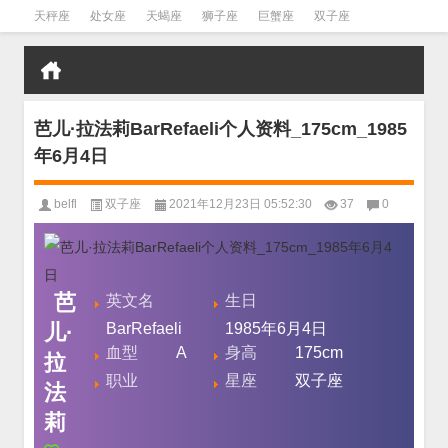
天秤座
处女座
天蝎座
狮子座
巨蟹座
双子座
金牛座
双鱼座
水瓶座
芭儿·拉法莉BarRefaeli个人资料_175cm_1985
年6月4日
belfl
双子座
2021年12月23日 05:52:30
37
0
芭
英文名
生日
儿·
BarRefaeli
1985年6月4日
血型
A
身高
175cm
拉
职业
星座
双子座
法
莉