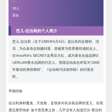
38
人
喜欢
芭儿·拉法莉的个人简介
芭儿·拉法莉（生于1985年6月4日）是以色列女模特、演
员，为众多杂志拍摄封面，曾被誉为世界最性感的女人。
在VictoRIA's SECRET走秀后大红，成为著名化妆品牌
G
UERLAIN
香水品牌的代言人。美国运动杂志评其为“2008
年最佳的身段模特”。《运动画刊泳装特辑》的封面女
郎。
早期经验
拉法利身材魔鬼，天使脸，是很多内衣泳装品牌的宠儿。在我
遇见莱昂纳多·迪卡普里奥之前，几乎没有人知道巴尔·莱法利