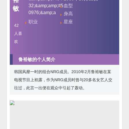
32;&amp;amp;#5
血型
敏
0976;&amp;a
身高
职业
星座
42
人喜
欢
鲁裕敏的个人简介
韩国风靡一时的组合NRG成员。2010年2月鲁裕敏在某
电视节目上袒露，作为NRG成员时曾与20多名女艺人交
往过，此言一出便在观众中引起了轰动。