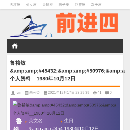
天秤座
处女座
天蝎座
狮子座
巨蟹座
双子座
金牛座
双鱼座
水瓶座
鲁裕敏
&amp;amp;#45432;&amp;amp;#50976;&amp;a
个人资料__1980年10月12日
lym
未分类
2021年12月17日 23:29:39
41
0
鲁
英文名
生日
裕
&amp;amp;#454
1980年10月12日